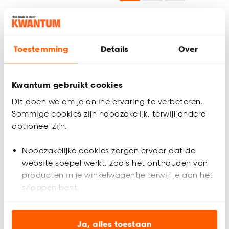
Lamellen Mees
Fenstr Lamellen Tijl Wit
Toestemming
Details
Over
(0)
(0)
al vanaf
al vanaf
98.
99.
46
22
Kwantum gebruikt cookies
Dit doen we om je online ervaring te verbeteren.
Bezorgen 3 weken
Bezorgen 3 weken
Sommige cookies zijn noodzakelijk, terwijl andere
optioneel zijn.
Witte lamellen: tijdloze charme
Noodzakelijke cookies zorgen ervoor dat de
Ontdek de onmiskenbare charme van onze collectie witte
website soepel werkt, zoals het onthouden van
lamellen, een ware aanwinst voor elk interieur. Bij Kwantum
heb je ruime keuze aan witte lamellen die een tijdloze
producten in je winkelwagentje terwijl je aan het
uitstraling hebben. Van strakke PVC lamellen tot lichtgewicht
shoppen bent.
polyester lamellen, onze collectie biedt de perfecte
oplossing voor een optimale lichtregulatie en privacy, terwijl
Analytische cookies (optioneel) helpen ons de
ze ook snel en makkelijk te onderhouden en duurzaam zijn.
website te verbeteren voor jou en al onze andere
Ja, alles toestaan