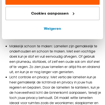
Combineer onze witte lamellen ook met onze
overgordijnen
,
klanten.
inbetweens
of
vitrages
voor een speels effect en het creëren
van meer diepte.
Cookies aanpassen
Marketing cookies (optioneel) laten jou
Voordelen van lamellen
relevante informatie en aanbiedingen zien op
onze website, maar ook buiten de website voor
Lamellen zijn niet alleen heel mooi om te zien, maar bieden
Weigeren
advertenties en communicatie.
ook diverse voordelen. We hebben de voordelen van
verticale lamellen even voor je op een rijtje gezet:
Klik op ‘Ja, alles toestaan’ om gebruik te maken
Makkelijk schoon te maken: Lamellen zijn gemakkelijk te
van alle cookies, of klik op ‘weigeren’ om alleen de
onderhouden en schoon te maken. Met een vochtige
noodzakelijke cookies te accepteren. Je kunt er ook
doek kun je stof en vuil eenvoudig afvegen. Of gebruik
voor kiezen om bepaalde cookies wel of niet te
een plumeau, stofdoek, of zelf een oude sok om stof snel
accepteren door op ‘Cookies aanpassen’ te
af te vegen. Zo zien jouw lamellen er altijd fris en stralend
klikken.
uit, en kun je er nog langer van genieten.
Licht controle en privacy: Met verticale lamellen kun je
Goed om te weten is dat je deze keuze altijd nog
heel gemakkelijk de lichtinval en privacy in jouw huis
regelen en bepalen. Door de lamellen te kantelen, kun je
kan aanpassen, bekijk hiervoor onze
de hoeveelheid licht die binnenkomt aanpassen, terwijl je
cookieverklaring
.
toch jouw privacy behoudt. Dit maakt witte lamellen
ideaal voor ruimtes zoals de woonkamer, slaapkamer en