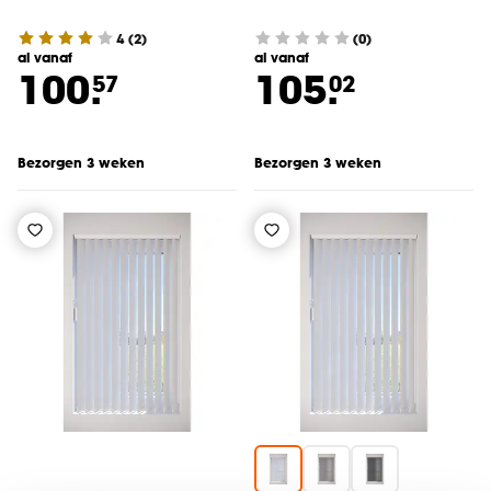
4
(
2
)
(0)
al vanaf
al vanaf
100.
105.
57
02
Bezorgen 3 weken
Bezorgen 3 weken