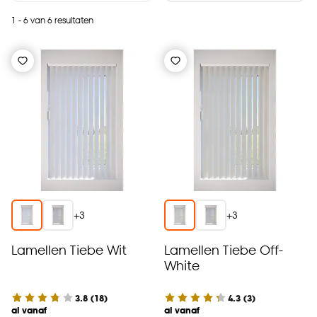
1 - 6 van 6 resultaten
+
3
+
3
Lamellen Tiebe Wit
Lamellen Tiebe Off-
White
3.8
(
18
)
4.3
(
3
)
al vanaf
al vanaf