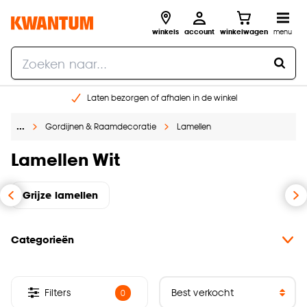
winkels
account
winkelwagen
menu
Laten bezorgen of afhalen in de winkel
Shop online of in onze 96 winkels
…
Gordijnen & Raamdecoratie
Lamellen
Gratis raam advies en inmeten aan huis
€ 5,- korting op je volgende bestelling
Lamellen Wit
Grijze lamellen
Categorieën
Filters
0