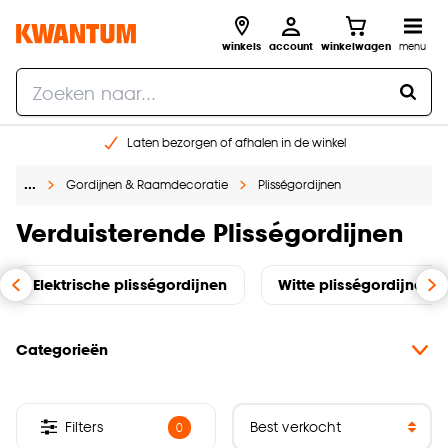
winkels
account
winkelwagen
menu
Laten bezorgen of afhalen in de winkel
Shop online of in onze 96 winkels
…
Gordijnen & Raamdecoratie
Plisségordijnen
Gratis raam advies en inmeten aan huis
€ 5,- korting op je volgende bestelling
Verduisterende Plisségordijnen
Elektrische plisségordijnen
Witte plisségordijnen
Categorieën
Filters
0