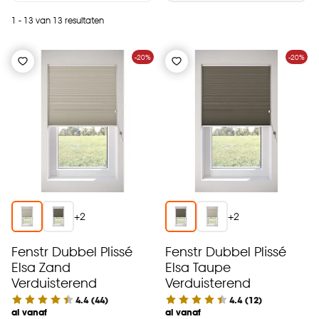
1 - 13 van 13 resultaten
-20%
-20%
+
2
+
2
Fenstr Dubbel Plissé
Fenstr Dubbel Plissé
Elsa Zand
Elsa Taupe
Verduisterend
Verduisterend
4.4
(
44
)
4.4
(
12
)
al vanaf
al vanaf