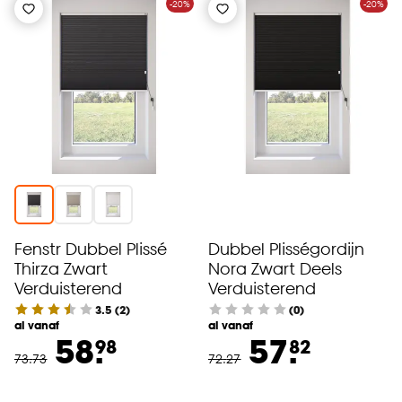
-20%
-20%
Fenstr Dubbel Plissé
Dubbel Plisségordijn
Thirza Zwart
Nora Zwart Deels
Verduisterend
Verduisterend
3.5
(
2
)
(0)
al vanaf
al vanaf
58.
57.
98
82
73
.
73
72
.
27