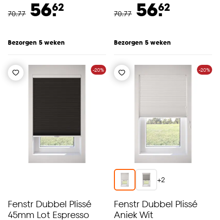
56.
56.
62
62
70
.
77
70
.
77
Bezorgen 5 weken
Bezorgen 5 weken
-20%
-20%
+
2
Fenstr Dubbel Plissé
Fenstr Dubbel Plissé
45mm Lot Espresso
Aniek Wit