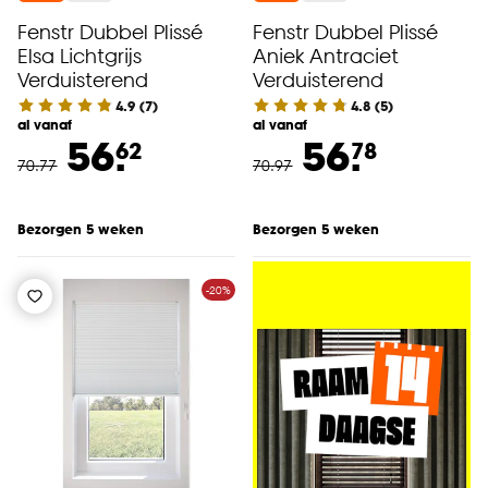
Fenstr Dubbel Plissé
Fenstr Dubbel Plissé
Elsa Lichtgrijs
Aniek Antraciet
Verduisterend
Verduisterend
4.9
(
7
)
4.8
(
5
)
al vanaf
al vanaf
56.
56.
62
78
70
.
77
70
.
97
Bezorgen 5 weken
Bezorgen 5 weken
-20%