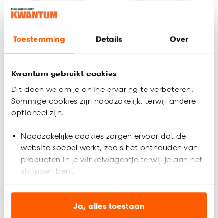
Toestemming
Details
Over
Fenstr Dubbel Plissé
Fenstr Dubbel Plissé
Kwantum gebruikt cookies
Suus Zwart
Gwen Licht Grijs
Dit doen we om je online ervaring te verbeteren.
Verduisterend
Verduisterend
Sommige cookies zijn noodzakelijk, terwijl andere
LichtGrijs
4.6
(
5
)
4.2
(
6
)
optioneel zijn.
al vanaf
al vanaf
56.
58.
78
30
70
.
97
72
.
87
Noodzakelijke cookies zorgen ervoor dat de
website soepel werkt, zoals het onthouden van
producten in je winkelwagentje terwijl je aan het
Bezorgen 5 weken
Bezorgen 5 weken
shoppen bent.
-20%
-20%
Analytische cookies (optioneel) helpen ons de
website te verbeteren voor jou en al onze andere
Ja, alles toestaan
klanten.