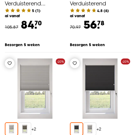
Verduisterend
Verduisterend
Antraciet
5
(
1
)
4.8
(
6
)
al vanaf
al vanaf
84.
56.
70
78
105
.
87
70
.
97
Bezorgen 5 weken
Bezorgen 5 weken
-20%
-20%
+
2
+
2