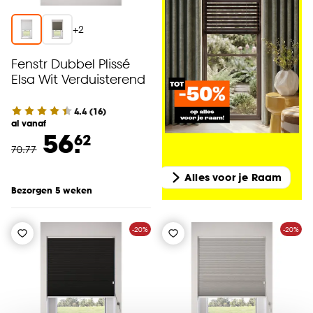
+
2
Fenstr Dubbel Plissé
Elsa Wit Verduisterend
4.4
(
16
)
al vanaf
56.
62
70
.
77
Alles voor je Raam
Bezorgen 5 weken
-20%
-20%