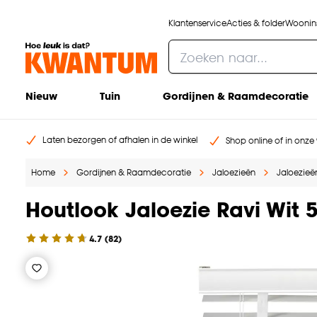
Klantenservice
Acties & folder
Woonins
Nieuw
Tuin
Gordijnen & Raamdecoratie
Laten bezorgen of afhalen in de winkel
Shop online of in onze 
Home
Gordijnen & Raamdecoratie
Jaloezieën
Jaloezieën
Houtlook Jaloezie Ravi Wi
4.7
(
82
)