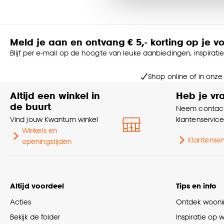
accepteren door op ‘Cook
Goed om te weten is dat j
Meld je aan en ontvang € 5,- korting op je v
Blijf per e-mail op de hoogte van leuke aanbiedingen, inspirati
Shop online of in onze
Altijd een winkel in
Heb je vr
de buurt
Neem contact
Vind jouw Kwantum winkel
klantenservic
Winkels en
Klantenser
openingstijden
Altijd voordeel
Tips en info
Acties
Ontdek woonin
Bekijk de folder
Inspiratie op 