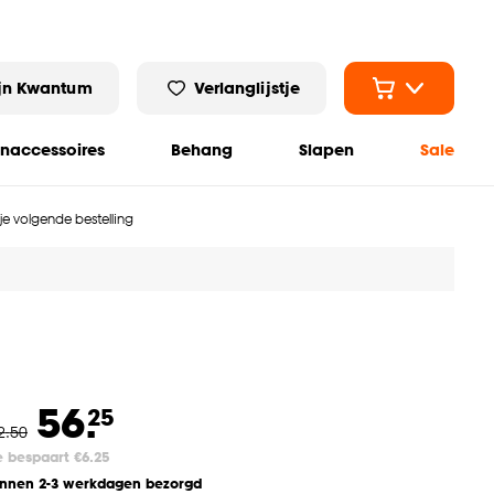
jn Kwantum
Verlanglijstje
naccessoires
Behang
Slapen
Sale
 je volgende bestelling
56.
25
2
.
50
e bespaart €6.25
innen 2-3 werkdagen bezorgd