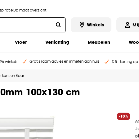
piratie
Op maat overzicht
Winkels
Mi
Vloer
Verlichting
Meubelen
Woo
Gratis raam advies en inmeten aan huis
96 winkels
€ 5,- korting op
 kant en klaar
t 50mm 100x130 cm
-10%
6
J
B