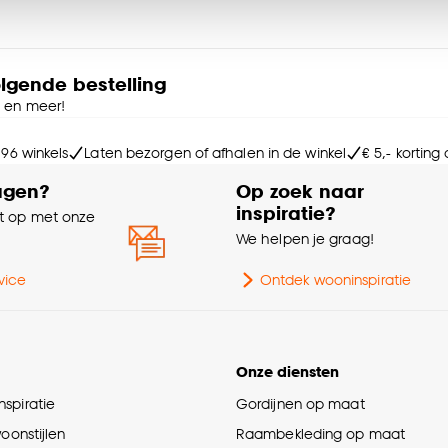
Ga
ies aanpassen’ te klikken.
e deze keuze altijd nog kan aanpassen, bekijk hiervoor o
Int
olgende bestelling
e en meer!
Kle
 96 winkels
Laten bezorgen of afhalen in de winkel
€ 5,- korting
agen?
Op zoek naar
Sa
inspiratie?
 op met onze
e
We helpen je graag!
Br
vice
Ontdek wooninspiratie
Ho
Wa
Onze diensten
spiratie
Gordijnen op maat
Mo
woonstijlen
Raambekleding op maat