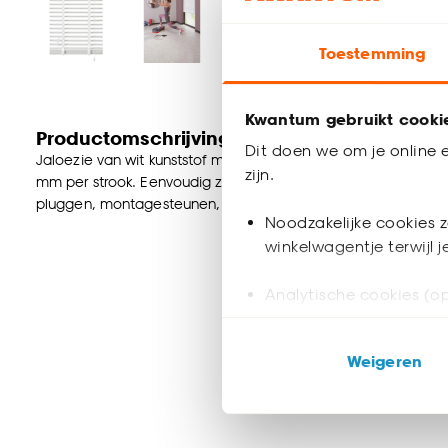
Toestemming
Kwantum gebruikt cooki
Productomschrijving
Dit doen we om je online e
Jaloezie van wit kunststof met mat gelakte houtuitstraling en 
zijn.
mm per strook. Eenvoudig zelf te monteren aan wand of plafo
pluggen, montagesteunen, kindveiligheidsclip en montageha
Noodzakelijke cookies z
winkelwagentje terwijl 
Analytische cookies (op
Marketing cookies (opt
Weigeren
ook buiten de website 
Klik op ‘Ja, alles toestaa
noodzakelijke cookies te 