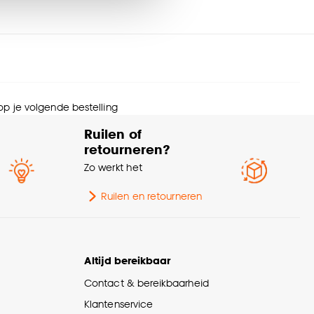
rantietermijn
24 maanden
Scandinavisch, Modern,
nze
cookieverklaring
.
erieurstijl
Japandi, Landelijk
urtint
Wit
 op je volgende bestelling
Ruilen of
menstelling
PVC 100%
retourneren?
Zo werkt het
eedte
100 CM
Ruilen en retourneren
ogte
130 CM
Afnemen met vochtige
svoorschriften
Altijd bereikbaar
doek
Contact & bereikbaarheid
gelijkheden inkorten
Inkorten niet mogelijk
Klantenservice