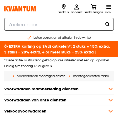
winkels
account
winkelwagen
menu
Laten bezorgen of afhalen in de winkel
Shop online of in onze 96 winkels
🥳 EXTRA korting op SALE artikelen*: 2 stuks = 15% extra,
Gratis raam advies en inmeten aan huis
3 stuks = 20% extra, 4 of meer stuks = 25% extra |
€ 5,- korting op je volgende bestelling
* Deze actie is uitsluitend geldig op sale artikelen met een op=op-label.
Geldig t/m zondag 16 augustus.
…
voorwaarden montagediensten
montagediensten raam
Voorwaarden raambekleding diensten
Voorwaarden van onze diensten
Verkoopvoorwaarden