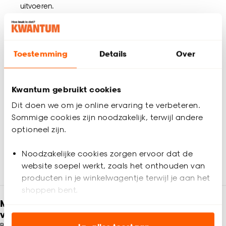
uitvoeren.
Onder minderwerk verstaan we: het deel van de
overeenkomst dat met instemming van beide partijen
niet wordt uitgevoerd. Niet te bevloeren vlakken
(bijvoorbeeld kolommen en insprongen) zijn geen
Toestemming
Details
Over
minderwerk.
Wanneer er sprake is van meerwerk kan het voorkomen
dat we een nieuwe afspraak met je moeten inplannen via
Kwantum gebruikt cookies
onze
klantenservice
(zij verrekenen ook de extra kosten
Dit doen we om je online ervaring te verbeteren.
die we daarvoor in rekening brengen).
Kosten die ontstaan doordat je in gebreke bent gebleven
Sommige cookies zijn noodzakelijk, terwijl andere
en de uitvoering of voortgang van het werk onmogelijk
optioneel zijn.
hebt gemaakt, komen voor eigen rekening.
Noodzakelijke cookies zorgen ervoor dat de
website soepel werkt, zoals het onthouden van
producten in je winkelwagentje terwijl je aan het
shoppen bent.
Meld je aan en ontvang € 5,- korting op je
volgende bestelling
Analytische cookies (optioneel) helpen ons de
Blijf per e-mail op de hoogte van leuke aanbiedingen, inspiratie