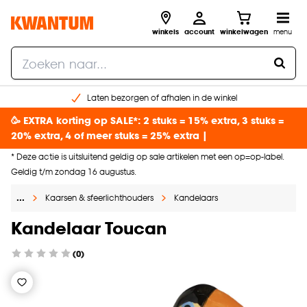
winkels
account
winkelwagen
menu
Laten bezorgen of afhalen in de winkel
Shop online of in onze 96 winkels
🥳 EXTRA korting op SALE*: 2 stuks = 15% extra, 3 stuks =
Gratis raam advies en inmeten aan huis
20% extra, 4 of meer stuks = 25% extra |
€ 5,- korting op je volgende bestelling
* Deze actie is uitsluitend geldig op sale artikelen met een op=op-label.
Geldig t/m zondag 16 augustus.
…
Kaarsen & sfeerlichthouders
Kandelaars
Kandelaar Toucan
(0)