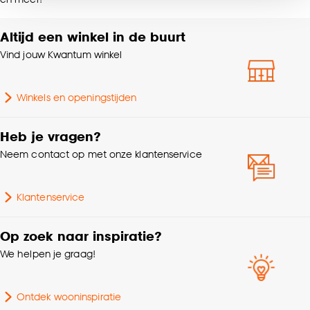
noodzakelijke cookies te accepteren. Je kunt er ook
Lengte
15.6 CM
voor kiezen om bepaalde cookies wel of niet te
Altijd een winkel in de buurt
accepteren door op ‘Cookies aanpassen’ te
klikken.
Vind jouw Kwantum winkel
Goed om te weten is dat je deze keuze altijd nog
Winkels en openingstijden
kan aanpassen, bekijk hiervoor onze
cookieverklaring
.
Heb je vragen?
Neem contact op met onze klantenservice
Klantenservice
Op zoek naar inspiratie?
We helpen je graag!
Ontdek wooninspiratie