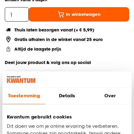
In winkelwagen
Thuis laten bezorgen vanaf (+ € 5,99)
Gratis afhalen in de winkel vanaf 25 euro
Altijd de laagste prijs
Deel jouw product & volg ons op social
Productomschrijving
Toestemming
Details
Over
Kleine kandelaar
Geschikt voor één dinerkaars
Kwantum gebruikt cookies
De Toucan kandelaar brengt direct warmte en gezelligheid in
Dit doen we om je online ervaring te verbeteren.
jouw interieur. Deze kleine kandelaar in stijlvol multicolor
heeft een modern design en is geschikt voor één dinerkaars.
Sommige cookies zijn noodzakelijk, terwijl andere