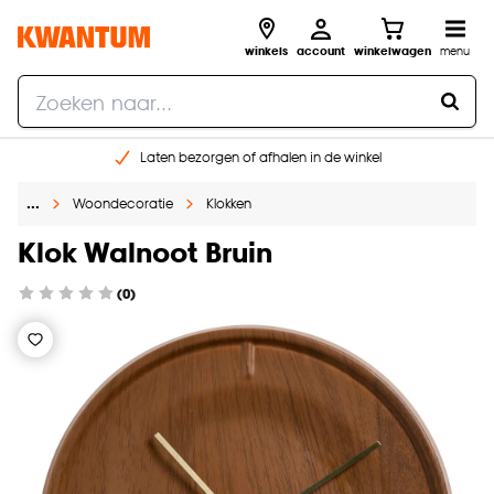
winkels
account
winkelwagen
menu
Laten bezorgen of afhalen in de winkel
Shop online of in onze 96 winkels
…
Woondecoratie
Klokken
Gratis raam advies en inmeten aan huis
€ 5,- korting op je volgende bestelling
Klok Walnoot Bruin
(0)