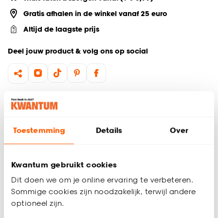
Gratis afhalen in de winkel vanaf 25 euro
Altijd de laagste prijs
Deel jouw product & volg ons op social
Productomschrijving
Analoge klok
Grote klok voor in de woonkamer
Toestemming
Details
Over
Werkt op 1x AA-batterijen (niet meegeleverd)
Geef je interieur een warme uitstraling met de Walnoot
Kwantum gebruikt cookies
bruine wandklok. Deze analoge klok heeft een stijlvol en
tijdloos ontwerp met elegante gouden wijzers. Met een
Dit doen we om je online ervaring te verbeteren.
diameter van 25 cm is deze wand klok compact en ideaal
Sommige cookies zijn noodzakelijk, terwijl andere
voor elke ruimte. De klok is gemaakt van aardewerk
Productspecificaties
optioneel zijn.
(stoneware) en zorgt voor een luxe, sfeervol accent in de