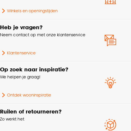
Garantietermijn
24 maanden
accepteren door op ‘Cookies aanpassen’ te
klikken.
Winkels en openingstijden
Lengte
25 CM
Goed om te weten is dat je deze keuze altijd nog
Heb je vragen?
kan aanpassen, bekijk hiervoor onze
Kleurtint
Bruin
Neem contact op met onze klantenservice
cookieverklaring
.
Klantenservice
Op zoek naar inspiratie?
We helpen je graag!
Ontdek wooninspiratie
Ruilen of retourneren?
Zo werkt het