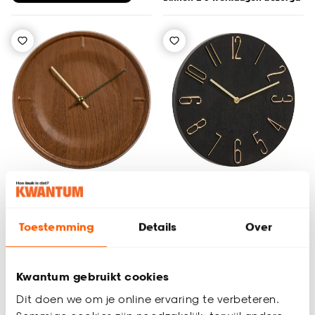
Klok Walnoot
Klok Genua
Toestemming
Details
Over
Kwantum gebruikt cookies
(0)
3.5
(
4
)
-
14.
9.
75
Dit doen we om je online ervaring te verbeteren.