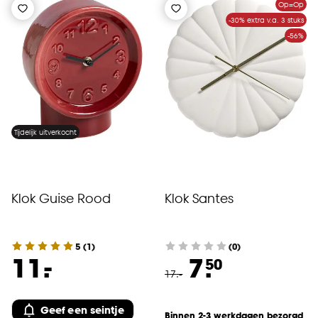
Op=Op
-30% extra v.a. 3 stuks
-56%
Tijdelijk uitverkocht
Klok Guise Rood
Klok Santes
5
(
1
)
(0)
-
11.
7.
50
17
.
-
Geef een seintje
Binnen 2-3 werkdagen bezorgd