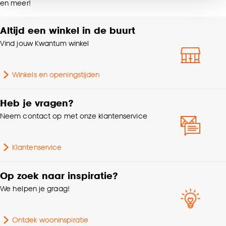
en meer!
noodzakelijke cookies te accepteren. Je kunt er ook
voor kiezen om bepaalde cookies wel of niet te
accepteren door op ‘Cookies aanpassen’ te
Altijd een winkel in de buurt
klikken.
Vind jouw Kwantum winkel
Goed om te weten is dat je deze keuze altijd nog
Winkels en openingstijden
kan aanpassen, bekijk hiervoor onze
cookieverklaring
.
Heb je vragen?
Neem contact op met onze klantenservice
Klantenservice
Op zoek naar inspiratie?
We helpen je graag!
Ontdek wooninspiratie