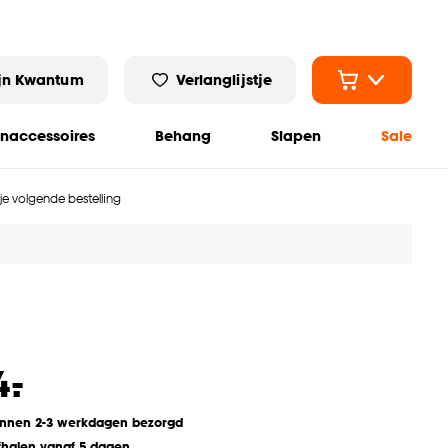
jn Kwantum
Verlanglijstje
naccessoires
Behang
Slapen
Sale
 je volgende bestelling
-
4.
innen 2-3 werkdagen bezorgd
fhalen vanaf 5 dagen