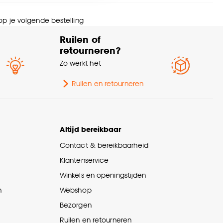
wicht
0.054 Kg
nze
cookieverklaring
.
 op je volgende bestelling
tal stuks
1 Stk
Ruilen of
retourneren?
rantietermijn
24 maanden
Zo werkt het
pe kunstbloemen
Kunsttakken
Ruilen en retourneren
eedte
21 CM
Altijd bereikbaar
urtint
Paars
Contact & bereikbaarheid
Klantenservice
Winkels en openingstijden
n
Webshop
Bezorgen
Ruilen en retourneren