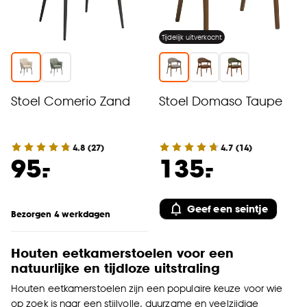
Tijdelijk uitverkocht
Stoel Comerio Zand
Stoel Domaso Taupe
4.8
(
27
)
4.7
(
14
)
-
-
95.
135.
Geef een seintje
Bezorgen 4 werkdagen
Houten eetkamerstoelen voor een
natuurlijke en tijdloze uitstraling
Houten eetkamerstoelen zijn een populaire keuze voor wie
op zoek is naar een stijlvolle, duurzame en veelzijdige