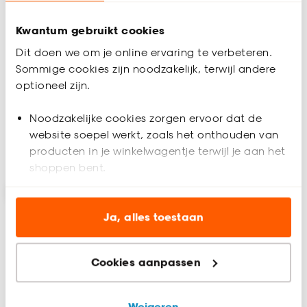
Kwantum gebruikt cookies
Stoel Masone
Stoel Comiso Zand
Champagne
Dit doen we om je online ervaring te verbeteren.
Sommige cookies zijn noodzakelijk, terwijl andere
optioneel zijn.
4.9
(
21
)
4.9
(
36
)
-
-
109.
130.
Noodzakelijke cookies zorgen ervoor dat de
website soepel werkt, zoals het onthouden van
producten in je winkelwagentje terwijl je aan het
Bezorgen 4 werkdagen
Binnen 2-3 werkdagen bezorgd
shoppen bent.
Analytische cookies (optioneel) helpen ons de
website te verbeteren voor jou en al onze andere
Ja, alles toestaan
klanten.
Cookies aanpassen
Marketing cookies (optioneel) laten jou
relevante informatie en aanbiedingen zien op
onze website, maar ook buiten de website voor
Weigeren