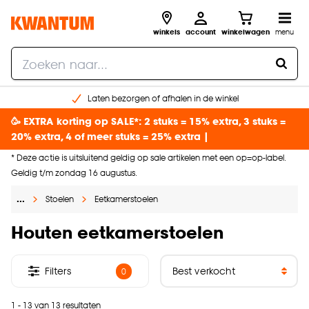
winkels
account
winkelwagen
menu
Laten bezorgen of afhalen in de winkel
Shop online of in onze 96 winkels
🥳 EXTRA korting op SALE*: 2 stuks = 15% extra, 3 stuks =
Gratis raam advies en inmeten aan huis
20% extra, 4 of meer stuks = 25% extra |
€ 5,- korting op je volgende bestelling
* Deze actie is uitsluitend geldig op sale artikelen met een op=op-label.
Geldig t/m zondag 16 augustus.
…
Stoelen
Eetkamerstoelen
Houten eetkamerstoelen
Filters
0
1 - 13 van 13 resultaten