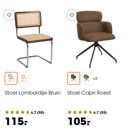
+
2
Stoel Lombardije Bruin
Stoel Capri Roest
4.7
(
55
)
4.7
(
53
)
-
-
115.
105.