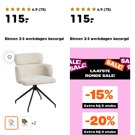
4.9
(
75
)
4.9
(
75
)
-
-
115.
115.
Binnen 2-3 werkdagen bezorgd
Binnen 2-3 werkdagen bezorgd
+
2