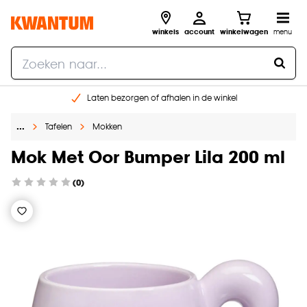
winkels
account
winkelwagen
menu
Laten bezorgen of afhalen in de winkel
Shop online of in onze 96 winkels
…
Tafelen
Mokken
Gratis raam advies en inmeten aan huis
€ 5,- korting op je volgende bestelling
Mok Met Oor Bumper Lila 200 ml
(0)