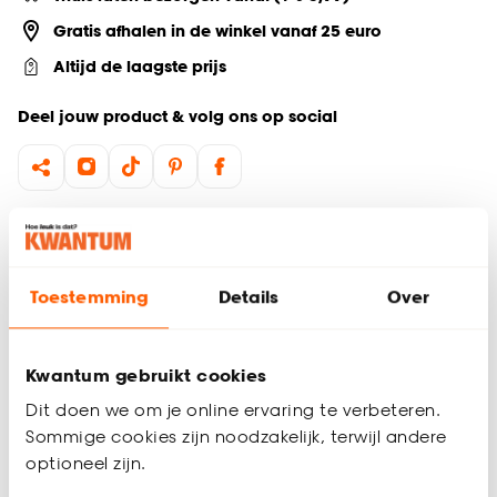
Gratis afhalen in de winkel vanaf 25 euro
Altijd de laagste prijs
Deel jouw product & volg ons op social
Productomschrijving
Ontdek de sfeervolle Bumper mok in lila! Deze trendy mok
van aardewerk heeft een inhoud van 200 ml en is voorzien
Toestemming
Details
Over
van een handig oor. Met zijn retro uitstraling past deze
koffiemok perfect in elk interieur. Combineer hem met de
bijpassende schotel uit de Bumper serie voor een stijlvolle en
Kwantum gebruikt cookies
complete look. Ideaal voor jouw favoriete dranken!
Dit doen we om je online ervaring te verbeteren.
Serie: Bumper
Sommige cookies zijn noodzakelijk, terwijl andere
Gemaakt van aardewerk
Productspecificaties
optioneel zijn.
Met oor