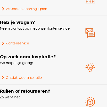
Aantal stuks
1 Stk
accepteren door op ‘Cookies aanpassen’ te
klikken.
Winkels en openingstijden
Inhoud in ml
200-299ml
Goed om te weten is dat je deze keuze altijd nog
Heb je vragen?
kan aanpassen, bekijk hiervoor onze
Type mok
Koffie
Neem contact op met onze klantenservice
cookieverklaring
.
Garantietermijn
24 maanden
Klantenservice
Met oor
Ja
Op zoek naar inspiratie?
We helpen je graag!
Dubbelwandig
Nee
Ontdek wooninspiratie
Geschikt voor
Vaatwasser
Ruilen of retourneren?
Kleurtint
Lila
Zo werkt het
Lengte
13.6 CM