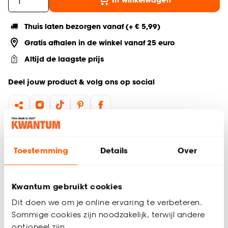
Thuis laten bezorgen vanaf (+ € 5,99)
Gratis afhalen in de winkel vanaf 25 euro
Altijd de laagste prijs
Deel jouw product & volg ons op social
Productomschrijving
Serie: Ric
Toestemming
Details
Over
Inhoud van 5 liter
Voorzien van een losse binnen emmer, gemaakt van
kunststof
Kwantum gebruikt cookies
Sluitingsmechanisme: soft close
Dit doen we om je online ervaring te verbeteren.
De Ric pedaalemmer van 5 liter is de ideale afvalbak voor
Sommige cookies zijn noodzakelijk, terwijl andere
elke ruimte, vooral als pedaalemmer badkamer. Met een
optioneel zijn.