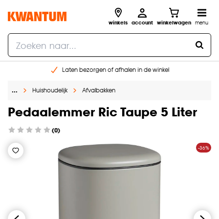
winkels
account
winkelwagen
menu
Laten bezorgen of afhalen in de winkel
Shop online of in onze 96 winkels
…
Huishoudelijk
Afvalbakken
Gratis raam advies en inmeten aan huis
€ 5,- korting op je volgende bestelling
Pedaalemmer Ric Taupe 5 Liter
(0)
-36%