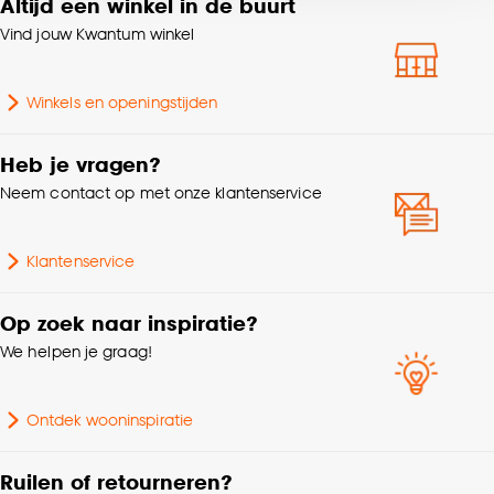
Altijd een winkel in de buurt
Sluitingsmechanisme
Soft close
voor kiezen om bepaalde cookies wel of niet te
accepteren door op ‘Cookies aanpassen’ te
Vind jouw Kwantum winkel
klikken.
Type afvalbak
Pedaalemmer
Winkels en openingstijden
Goed om te weten is dat je deze keuze altijd nog
Aantal vakken
1
kan aanpassen, bekijk hiervoor onze
Heb je vragen?
cookieverklaring
.
Op pootjes
Nee
Neem contact op met onze klantenservice
Breedte
25.1 CM
Klantenservice
Inhoud in liters
0-9 liter
Op zoek naar inspiratie?
We helpen je graag!
Ontdek wooninspiratie
Ruilen of retourneren?