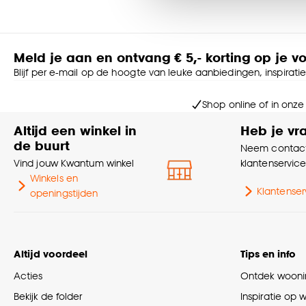
accepteren door op ‘Cook
Goed om te weten is dat j
Meld je aan en ontvang € 5,- korting op je v
Blijf per e-mail op de hoogte van leuke aanbiedingen, inspirati
Shop online of in onze
Altijd een winkel in
Heb je vr
de buurt
Neem contact
Vind jouw Kwantum winkel
klantenservic
Winkels en
Klantenser
openingstijden
Altijd voordeel
Tips en info
Acties
Ontdek woonin
Bekijk de folder
Inspiratie op 