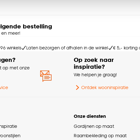
Kle
ies aanpassen’ te klikken.
Sa
e deze keuze altijd nog kan aanpassen, bekijk hiervoor o
olgende bestelling
e en meer!
Vo
 96 winkels
Laten bezorgen of afhalen in de winkel
€ 5,- korting
Wa
agen?
Op zoek naar
inspiratie?
 op met onze
Aa
e
We helpen je graag!
Br
vice
Ontdek wooninspiratie
Ge
Onze diensten
Do
spiratie
Gordijnen op maat
woonstijlen
Raambekleding op maat
Ga