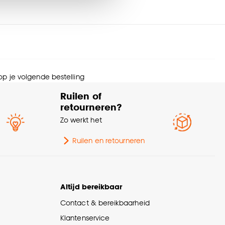
urtint
Wit
menstelling
100% Plastic
nze
cookieverklaring
.
ltage
230 V
 op je volgende bestelling
ttage
17 Wt
Ruilen of
retourneren?
ntal lichtbronnen
1 Stk
Zo werkt het
eedte
29.3 CM
Ruilen en retourneren
wicht
0.54 Kg
Altijd bereikbaar
orsnede
29.3 CM
Contact & bereikbaarheid
Klantenservice
rantietermijn
24 maanden