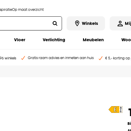
piratie
Op maat overzicht
Winkels
Mi
Vloer
Verlichting
Meubelen
Woo
Gratis raam advies en inmeten aan huis
96 winkels
€ 5,- korting op
B
A