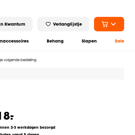
jn Kwantum
Verlanglijstje
naccessoires
Behang
Slapen
Sale
 je volgende bestelling
-
18.
innen 2-3 werkdagen bezorgd
fhalen vanaf 5 dagen