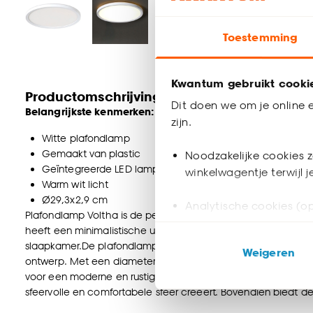
Toestemming
Kwantum gebruikt cooki
Productomschrijving
Dit doen we om je online e
Belangrijkste kenmerken:
zijn.
Witte plafondlamp
Gemaakt van plastic
Noodzakelijke cookies z
Geïntegreerde LED lamp
winkelwagentje terwijl 
Warm wit licht
Ø29,3x2,9 cm
Analytische cookies (op
Plafondlamp Voltha is de perfecte keuze voor wie houdt van 
heeft een minimalistische uitstraling en past moeiteloos in elk
Marketing cookies (opt
slaapkamer.De plafondlamp is gemaakt van 100% kunststof, w
Weigeren
ook buiten de website 
ontwerp. Met een diameter van 29,3 cm en een hoogte van sl
voor een moderne en rustige look. Dankzij de geïntegreerde 
Klik op ‘Ja, alles toestaa
sfeervolle en comfortabele sfeer creëert. Bovendien biedt 
noodzakelijke cookies te 
lumen, waardoor je ruimte optimaal wordt verlicht zonder in 