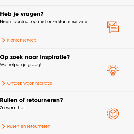
klikken.
Breedte
6 CM
Heb je vragen?
Goed om te weten is dat je deze keuze altijd nog
Lengte
240 CM
Neem contact op met onze klantenservice
kan aanpassen, bekijk hiervoor onze
cookieverklaring
.
Gewicht
1.15 Kg
Klantenservice
Samenstelling
100% MDF
Op zoek naar inspiratie?
We helpen je graag!
Dikte
1.3 CM
Ontdek wooninspiratie
Ruilen of retourneren?
Zo werkt het
Ruilen en retourneren