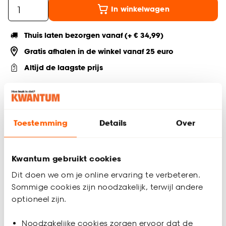
In winkelwagen
Thuis laten bezorgen vanaf (+ € 34,99)
Gratis afhalen in de winkel vanaf 25 euro
Altijd de laagste prijs
Deel jouw product & volg ons op social
Toestemming
Details
Over
Productomschrijving
Eikenhouten plint van MDF. Lengte: 240 cm. Dikte: 1.3 cm.
Kwantum gebruikt cookies
Hoogte: 6 cm. Kleur: eiken.
Dit doen we om je online ervaring te verbeteren.
Productspecificaties
Sommige cookies zijn noodzakelijk, terwijl andere
optioneel zijn.
Artikelnummer
0128529
Noodzakelijke cookies zorgen ervoor dat de