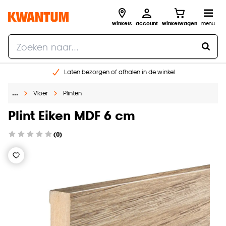
winkels
account
winkelwagen
menu
Laten bezorgen of afhalen in de winkel
Shop online of in onze 96 winkels
…
Vloer
Plinten
Gratis raam advies en inmeten aan huis
€ 5,- korting op je volgende bestelling
Plint Eiken MDF 6 cm
(0)