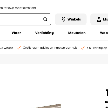
piratie
Op maat overzicht
Winkels
Mi
Vloer
Verlichting
Meubelen
Woo
Gratis raam advies en inmeten aan huis
96 winkels
€ 5,- korting op
B
A