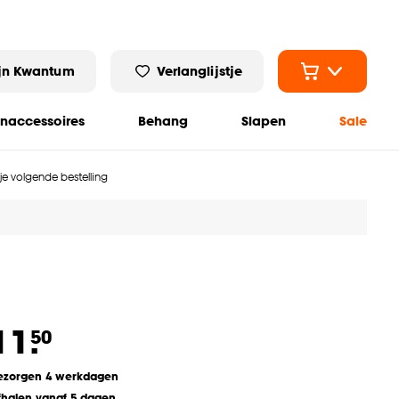
jn Kwantum
Verlanglijstje
naccessoires
Behang
Slapen
Sale
 je volgende bestelling
11.
50
ezorgen 4 werkdagen
fhalen vanaf 5 dagen