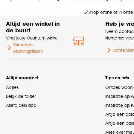
Goed om te weten is dat j
Shop online of in onze
Altijd een winkel in
Heb je vr
de buurt
Neem contact
Vind jouw Kwantum winkel
klantenservic
Winkels en
Klantenser
openingstijden
Altijd voordeel
Tips en info
Acties
Ontdek woonin
Bekijk de folder
Inspiratie op 
Allefolders app
Inspiratie op 
Altijd een opl
Altijd een pas
Alles over me