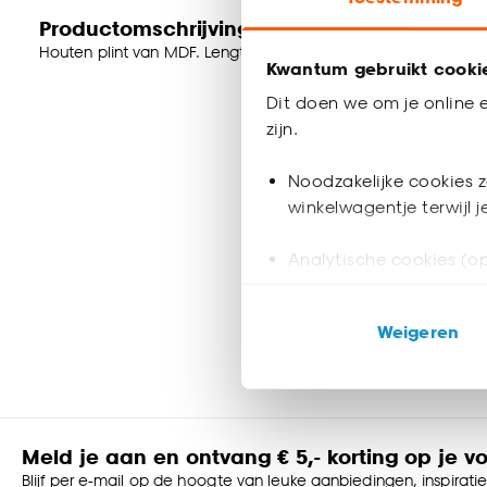
Productomschrijving
Houten plint van MDF. Lengte: 240 cm. Dikte: 1.3 cm. Hoogte: 
Kwantum gebruikt cooki
Dit doen we om je online e
zijn.
Noodzakelijke cookies z
winkelwagentje terwijl 
Analytische cookies (op
Marketing cookies (opt
Weigeren
ook buiten de website 
Klik op ‘Ja, alles toestaa
noodzakelijke cookies te 
accepteren door op ‘Cook
Meld je aan en ontvang € 5,- korting op je v
Blijf per e-mail op de hoogte van leuke aanbiedingen, inspirati