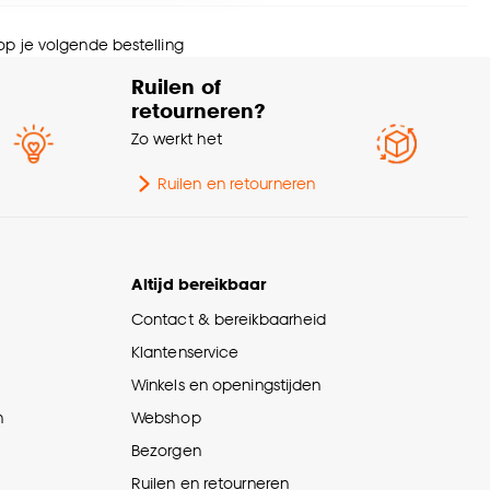
urtint
Grijs eiken
nze
cookieverklaring
.
 op je volgende bestelling
menstelling
100% MDF
Ruilen of
retourneren?
eedte
6 CM
Zo werkt het
ngte
240 CM
Ruilen en retourneren
kte
1.3 CM
Altijd bereikbaar
wicht
1.15 Kg
Contact & bereikbaarheid
Klantenservice
lieu kenmerken
PEFC (Duurzaam hout)
Winkels en openingstijden
n
Webshop
Bezorgen
Ruilen en retourneren