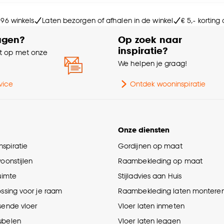
Kle
e deze keuze altijd nog kan aanpassen, bekijk hiervoor o
 96 winkels
Laten bezorgen of afhalen in de winkel
€ 5,- korting
Sa
agen?
Op zoek naar
inspiratie?
 op met onze
Br
e
We helpen je graag!
Le
vice
Ontdek wooninspiratie
Di
Onze diensten
Ge
spiratie
Gordijnen op maat
woonstijlen
Raambekleding op maat
Mi
ruimte
Stijladvies aan Huis
ossing voor je raam
Raambekleding laten montere
sende vloer
Vloer laten inmeten
ubelen
Vloer laten leggen