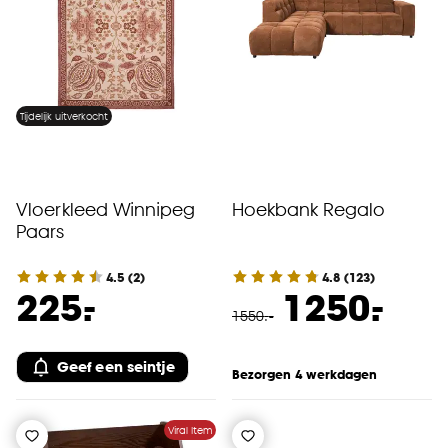
Goed om te weten is dat je deze keuze altijd nog
kan aanpassen, bekijk hiervoor onze
cookieverklaring
.
Tijdelijk uitverkocht
Vloerkleed Winnipeg
Hoekbank Regalo
Paars
4.5
(
2
)
4.8
(
123
)
-
-
225.
1250.
1550
.
-
Geef een seintje
Bezorgen 4 werkdagen
Viral Item