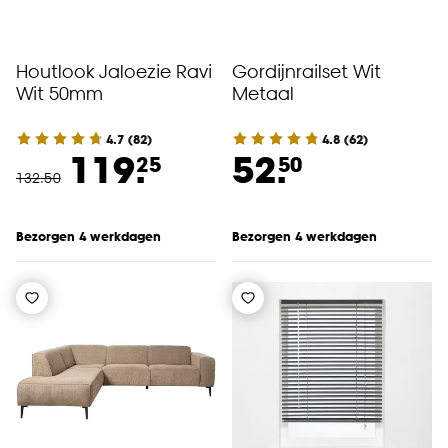
Houtlook Jaloezie Ravi
Gordijnrailset Wit
Wit 50mm
Metaal
4.7
(
82
)
4.8
(
62
)
119.
52.
25
50
132
.
50
Bezorgen 4 werkdagen
Bezorgen 4 werkdagen