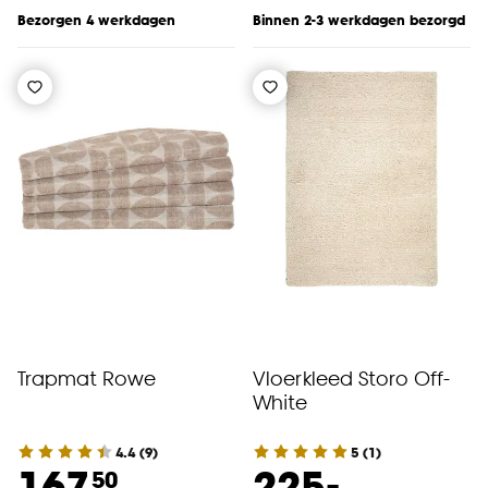
Bezorgen 4 werkdagen
Binnen 2-3 werkdagen bezorgd
Trapmat Rowe
Vloerkleed Storo Off-
White
4.4
(
9
)
5
(
1
)
-
167.
225.
50