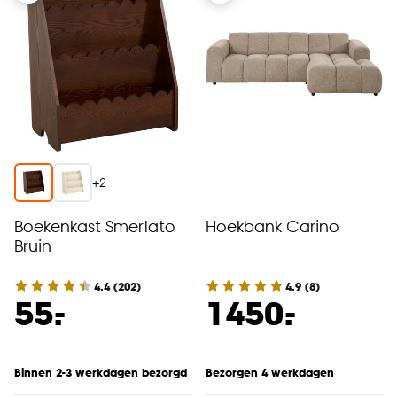
+
2
Boekenkast Smerlato
Hoekbank Carino
Bruin
4.4
(
202
)
4.9
(
8
)
-
-
55.
1450.
Binnen 2-3 werkdagen bezorgd
Bezorgen 4 werkdagen