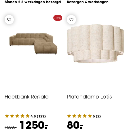
Binnen 2-3 werkdagen bezorgd
Bezorgen 4 werkdagen
-19%
Hoekbank Regalo
Plafondlamp Lotis
4.8
(
123
)
5
(
2
)
-
-
1250.
80.
1550
.
-