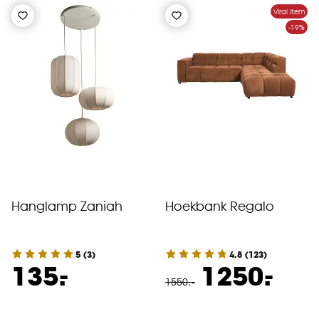
Viral Item
-19%
Hanglamp Zaniah
Hoekbank Regalo
5
(
3
)
4.8
(
123
)
-
-
135.
1250.
1550
.
-