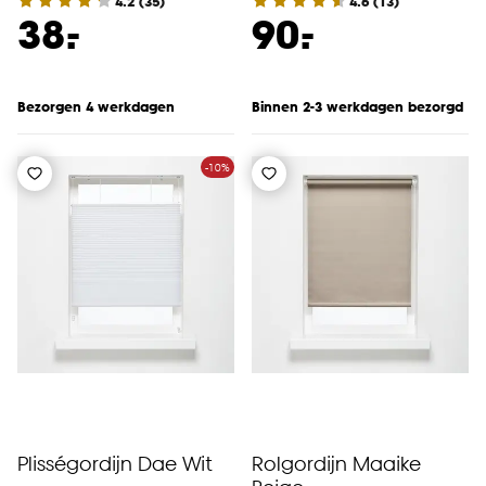
4.2
(
35
)
4.6
(
13
)
-
-
38.
90.
Bezorgen 4 werkdagen
Binnen 2-3 werkdagen bezorgd
-10%
Plisségordijn Dae Wit
Rolgordijn Maaike