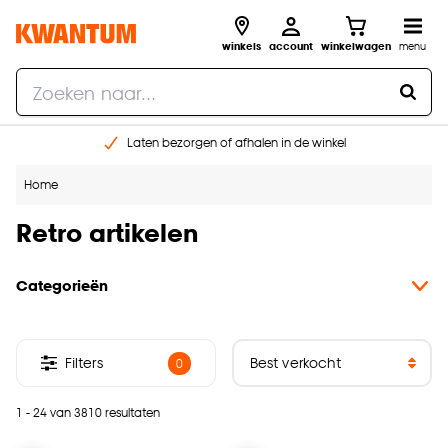
winkels
account
winkelwagen
menu
Laten bezorgen of afhalen in de winkel
Shop online of in onze 96 winkels
Home
Gratis raam advies en inmeten aan huis
€ 5,- korting op je volgende bestelling
Retro artikelen
Categorieën
Filters
0
1 - 24 van 3810 resultaten