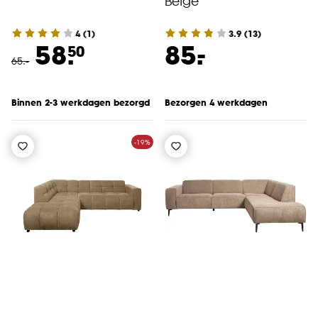
Beige
4
(
1
)
3.9
(
13
)
-
58.
85.
50
65
.
-
Binnen 2-3 werkdagen bezorgd
Bezorgen 4 werkdagen
-19%