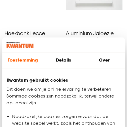
Hoekbank Lecce
Aluminium Jaloezie
Jade Antraciet 25mm
4.8
(
110
)
4.8
(
87
)
-
-
995.
55.
Toestemming
Details
Over
Kwantum gebruikt cookies
Bezorgen 4 werkdagen
Bezorgen 4 werkdagen
Dit doen we om je online ervaring te verbeteren.
Sommige cookies zijn noodzakelijk, terwijl andere
-10%
optioneel zijn.
Noodzakelijke cookies zorgen ervoor dat de
website soepel werkt, zoals het onthouden van