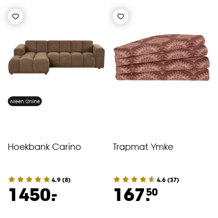
Alleen Online
Hoekbank Carino
Trapmat Ymke
4.9
(
8
)
4.6
(
37
)
-
1450.
167.
50