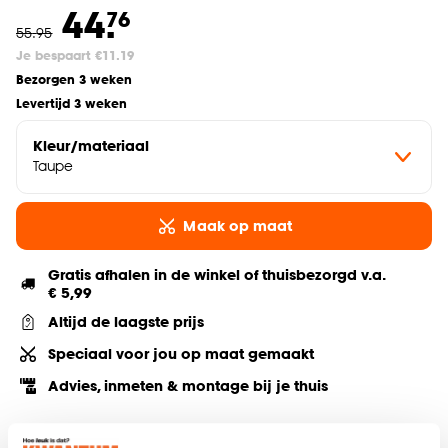
44.
76
55
.
95
Je bespaart €11.19
Bezorgen 3 weken
Levertijd 3 weken
Kleur/materiaal
Taupe
Maak op maat
Gratis afhalen in de winkel of thuisbezorgd v.a.
€ 5,99
Altijd de laagste prijs
Speciaal voor jou op maat gemaakt
Advies, inmeten & montage bij je thuis
Deel jouw product & volg ons op social