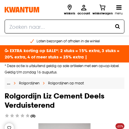
winkels
account
winkelwagen
menu
Laten bezorgen of afhalen in de winkel
Shop online of in onze 96 winkels
🥳 EXTRA korting op SALE*: 2 stuks = 15% extra, 3 stuks =
Gratis raam advies en inmeten aan huis
20% extra, 4 of meer stuks = 25% extra |
€ 5,- korting op je volgende bestelling
* Deze actie is uitsluitend geldig op sale artikelen met een op=op-label.
Geldig t/m zondag 16 augustus.
…
Rolgordijnen
Rolgordijnen op maat
Rolgordijn Liz Cement Deels
Verduisterend
(0)
-20%