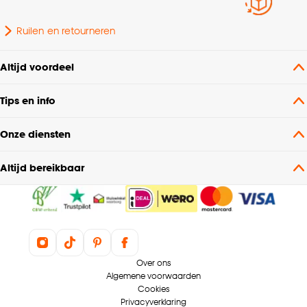
raam, Houten raam
Ruilen en retourneren
Scandinavisch, Modern,
Interieurstijl
Industrieel
Altijd voordeel
Tips en info
Afnemen met vochtige
Wasvoorschriften
doek
Onze diensten
Garantietermijn
24 maanden
Altijd bereikbaar
Soort stof
Rolgordijn lichtdoorlatend
Over ons
Algemene voorwaarden
Cookies
Privacyverklaring