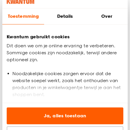
Toestemming
Details
Over
Hulp nodig? Wij regelen het voor je!
Gratis advies aan huis
Kwantum gebruikt cookies
Dit doen we om je online ervaring te verbeteren.
Inmeethulp
Sommige cookies zijn noodzakelijk, terwijl andere
optioneel zijn.
Productomschrijving
Noodzakelijke cookies zorgen ervoor dat de
Deels Verduisterend
website soepel werkt, zoals het onthouden van
Volledig op maat te maken
producten in je winkelwagentje terwijl je aan het
Elektrische bediening mogelijk
shoppen bent.
Geschikt voor draaikiep ramen
Rolgordijn Liz Cement is deels verduisterend en heeft een
Analytische cookies (optioneel) helpen ons de
fijne structuur. Hij filtert fel daglicht en vermindert inkijk, geeft
website te verbeteren voor jou en al onze andere
Ja, alles toestaan
daardoor veel privacy maar maakt de kamer niet volledig
klanten.
donker en bidet mooi sfeerlicht. Het rolgordijn is gemaakt van
Productspecificaties