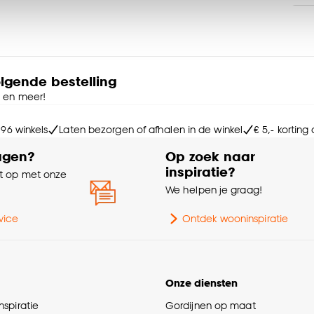
accepteren. Je kunt er ook voor kiezen om bepaalde cookie
kom je terecht in onze rolgordijnen samensteller. Daar kun je
ies aanpassen’ te klikken.
Sa
figurator biedt veel verschillende opties zodat je zelf het
e deze keuze altijd nog kan aanpassen, bekijk hiervoor o
Br
olgende bestelling
 Samen met de adviseur kies je zonder zorgen thuis je
e en meer!
 en de bestelling wordt geplaatst.
Wa
 96 winkels
Laten bezorgen of afhalen in de winkel
€ 5,- korting
agen?
Op zoek naar
% 
inspiratie?
 op met onze
eisen voor kinderen. Let er bij het monteren op dat de
e
We helpen je graag!
Ma
timale kind veiligheid.
vice
Ontdek wooninspiratie
Ga
Co
Onze diensten
spiratie
Gordijnen op maat