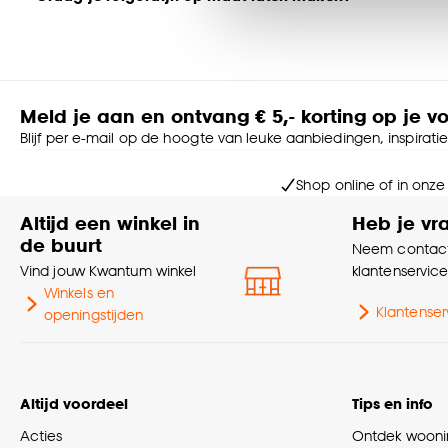
noodzakelijke cookies te 
Dat kan natuurlijk! Als je op de ‘Maak op maat’ button klikt, 
accepteren door op ‘Cook
zelf kiezen hoe je je rolgordijnen het liefst zou willen. De con
perfecte rolgordijn samenstelt.
Goed om te weten is dat j
Twijfel je nog of wil je graag advies?
Meld je aan en ontvang € 5,- korting op je v
Laat je dan adviseren door een van onze adviseurs aan huis.
Blijf per e-mail op de hoogte van leuke aanbiedingen, inspirati
raamdecoratie, wordt deze direct voor jou perfect ingemeten
Maak een afspraak voor advies aan huis in Nederland >
Shop online of in onze
Maak een afspraak voor advies aan huis in België >
Altijd een winkel in
Heb je vr
Kind veiligheid
de buurt
Neem contact
Al onze raamdecoratie voldoet aan veiligheids- en kwaliteits
Vind jouw Kwantum winkel
klantenservic
ketting minimaal 150cm boven de grond moet hangen voor op
Winkels en
Klantenser
openingstijden
Altijd voordeel
Tips en info
Acties
Ontdek woonin