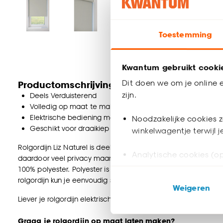
Toestemming
Kwantum gebruikt cooki
Dit doen we om je online e
Productomschrijving
zijn.
Deels Verduisterend
Volledig op maat te maken
Elektrische bediening mogelijk
Noodzakelijke cookies z
Geschikt voor draaikiep ramen
winkelwagentje terwijl 
Rolgordijn Liz Naturel is deels verduisterend en heeft een fijne s
Analytische cookies (op
daardoor veel privacy maar maakt de kamer niet volledig donk
100% polyester. Polyester is een synthetische vezel, waardoor 
Marketing cookies (opt
rolgordijn kun je eenvoudig schoonmaken met een licht voch
Weigeren
ook buiten de website 
Liever je rolgordijn elektrisch bedienen i.p.v. handmatig? Da
Klik op ‘Ja, alles toestaa
Graag je rolgordijn op maat laten maken?