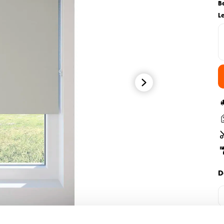
B
L
D
H