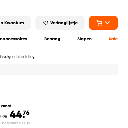
jn Kwantum
Verlanglijstje
naccessoires
Behang
Slapen
Sale
 je volgende bestelling
l vanaf
44.
76
5
.
95
e bespaart €11.19