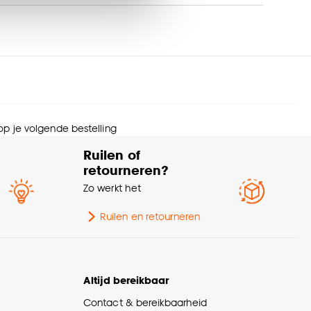
s wel of niet te
menstelling
100% PES
nze
cookieverklaring
.
eedte
300 CM
Afnemen met vochtige
svoorschriften
doek
 op je volgende bestelling
Ruilen of
Verduisterend
70%
retourneren?
Zo werkt het
te verduisterend
Lichtdoorlatend
Ruilen en retourneren
rantietermijn
24 maanden
llectie
FENSTR
Altijd bereikbaar
Contact & bereikbaarheid
Op kozijn, In kozijn,