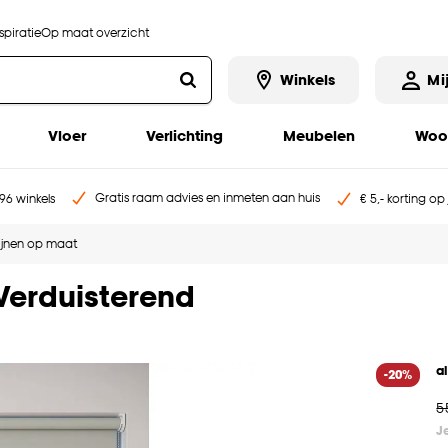
piratie
Op maat overzicht
Winkels
Mi
Vloer
Verlichting
Meubelen
Woo
Gratis raam advies en inmeten aan huis
96 winkels
€ 5,- korting op
ijnen op maat
 Verduisterend
a
-20%
5
J