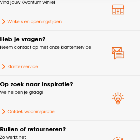
Vind jouw Kwantum winkel
accepteren door op ‘Cookies aanpassen’ te
Gewicht
0.08 Kg
klikken.
Winkels en openingstijden
Garantietermijn
24 maanden
Goed om te weten is dat je deze keuze altijd nog
kan aanpassen, bekijk hiervoor onze
Heb je vragen?
cookieverklaring
.
Aantal stuks
1 Stk
Neem contact op met onze klantenservice
Breedte
2.7 CM
Klantenservice
Inhoud in ml
0-99ml
Op zoek naar inspiratie?
We helpen je graag!
Serie
Cowboy
Ontdek wooninspiratie
Ruilen of retourneren?
Zo werkt het