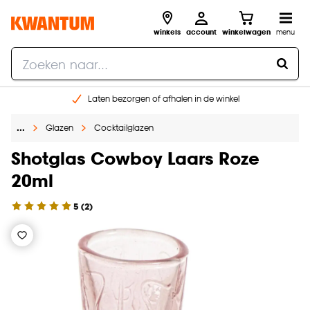
winkels
account
winkelwagen
menu
Laten bezorgen of afhalen in de winkel
Shop online of in onze 96 winkels
…
Glazen
Cocktailglazen
Gratis raam advies en inmeten aan huis
€ 5,- korting op je volgende bestelling
Shotglas Cowboy Laars Roze
20ml
5
(
2
)