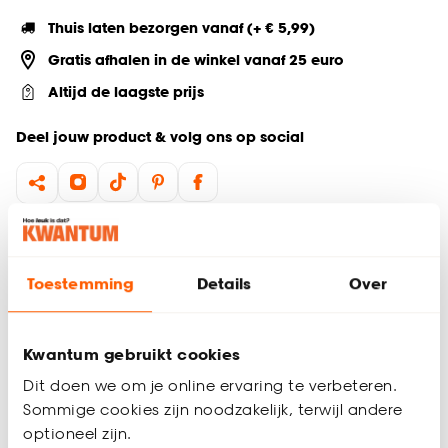
Thuis laten bezorgen vanaf (+ € 5,99)
Gratis afhalen in de winkel vanaf 25 euro
Altijd de laagste prijs
Deel jouw product & volg ons op social
Productomschrijving
Serie: Cowboy
Toestemming
Details
Over
Inhoud van 20 ml
Trendy shotglas
Dit trendy Cowboy shotglas in roze is perfect voor elk feestje
Kwantum gebruikt cookies
vol gezelligheid. Met een inhoud van 20 ml is het ideaal voor
Dit doen we om je online ervaring te verbeteren.
feestelijke shots. Voeg deze vrolijke shotglazen toe aan je
Sommige cookies zijn noodzakelijk, terwijl andere
collectie en maak elke borrel bijzonder. Stijlvol, speels en een
optioneel zijn.
echte eyecatcher op tafel! Ideaal voor gezellige momenten