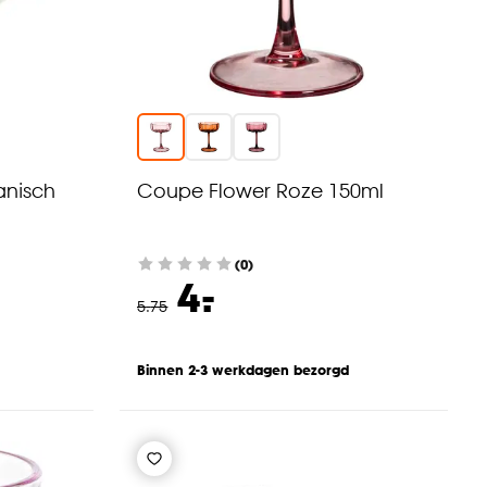
anisch
Coupe Flower Roze 150ml
(0)
-
4.
5
.
75
Binnen 2-3 werkdagen bezorgd