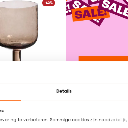
-42%
Details
 Hammered Bruin
es
rvaring te verbeteren. Sommige cookies zijn noodzakelijk, 
4
(
1
)
5