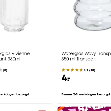
kglas Vivienne
Waterglas Wavy Transp
ant 380ml
350 ml Transpar.
(0)
4.7
(
18
)
-
4.
werkdagen bezorgd
Binnen 2-3 werkdagen bezorgd