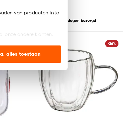
2.
ouden van producten in je
kijk sale
Binnen 2-3 werkdagen bezorgd
al onze andere klanten.
-27%
-26%
ien op onze website, maar
a, alles toestaan
en’ om alleen de
s wel of niet te
nze
cookieverklaring
.