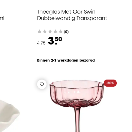
Theeglas Met Oor Swirl
ml
Dubbelwandig Transparant
(0)
3.
50
4
.
75
Binnen 2-3 werkdagen bezorgd
-30%