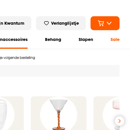
jn Kwantum
Verlanglijstje
naccessoires
Behang
Slapen
Sale
 je volgende bestelling