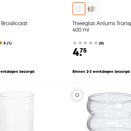
Brosilicaat
Theeglas Anlums Trans
400 ml
5
(
1
)
(0)
4.
75
werkdagen bezorgd
Binnen 2-3 werkdagen bezorgd