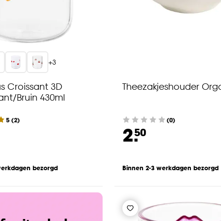
+
3
s Croissant 3D
Theezakjeshouder Org
ant/Bruin 430ml
5
(
2
)
(0)
2.
50
werkdagen bezorgd
Binnen 2-3 werkdagen bezorgd