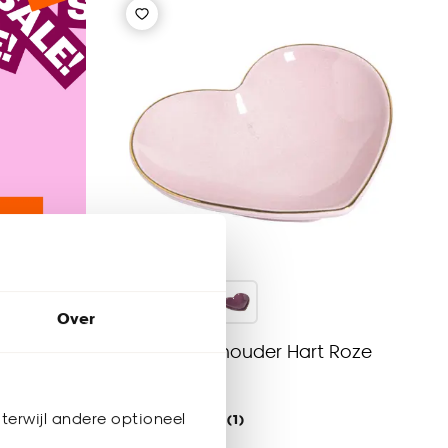
Over
Theezakjeshouder Hart Roze
terwijl andere optioneel
5
(
1
)
50