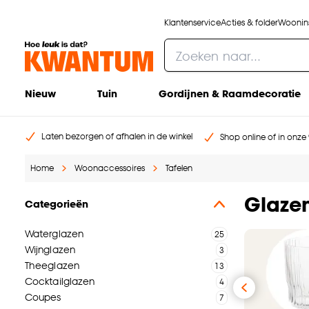
Klantenservice
Acties & folder
Woonins
Nieuw
Tuin
Gordijnen & Raamdecoratie
Laten bezorgen of afhalen in de winkel
Shop online of in onze 
Home
Woonaccessoires
Tafelen
Glaze
Categorieën
Waterglazen
Wijnglazen
Theeglazen
Cocktailglazen
Coupes