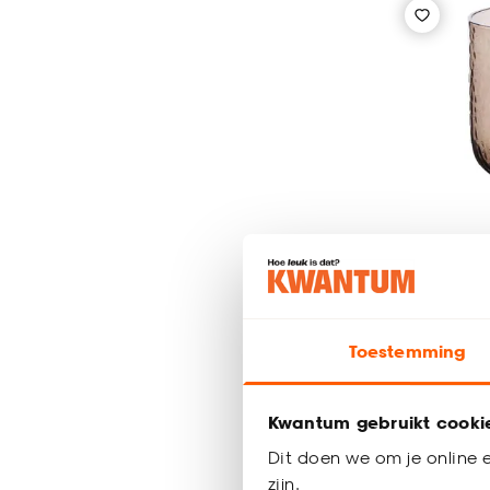
Toestemming
Wijnglas
290ml
Kwantum gebruikt cooki
Dit doen we om je online e
7
zijn.