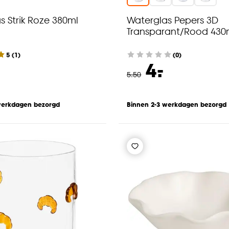
s Strik Roze 380ml
Waterglas Pepers 3D
Transparant/Rood 430
5
(
1
)
(0)
-
4.
5
.
50
werkdagen bezorgd
Binnen 2-3 werkdagen bezorgd