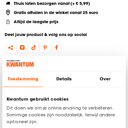
Thuis laten bezorgen vanaf (+ € 5,99)
Gratis afhalen in de winkel vanaf 25 euro
Altijd de laagste prijs
Deel jouw product & volg ons op social
Productomschrijving
Serie: Hartjes
Toestemming
Details
Over
Inhoud van 80 ml
Trendy shotglas
Dit trendy Hartjes shotglas in rood/transparant is perfect voor
Kwantum gebruikt cookies
elk feestje vol gezelligheid. Met een inhoud van 80 ml is het
Dit doen we om je online ervaring te verbeteren.
ideaal voor feestelijke shots. Voeg deze vrolijke shotglazen
toe aan je collectie en maak elke borrel bijzonder. Stijlvol,
Sommige cookies zijn noodzakelijk, terwijl andere
speels en een echte eyecatcher op tafel! Ideaal voor
optioneel zijn.
Productspecificaties
gezellige momenten met vrienden en familie.