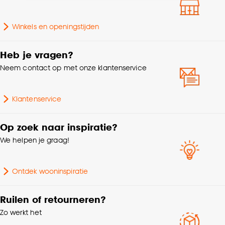
accepteren door op ‘Cookies aanpassen’ te
Aantal stuks
1 Stk
klikken.
Winkels en openingstijden
Inhoud in ml
0-99ml
Goed om te weten is dat je deze keuze altijd nog
kan aanpassen, bekijk hiervoor onze
Heb je vragen?
Garantietermijn
24 maanden
cookieverklaring
.
Neem contact op met onze klantenservice
Kleurtint
Rood
Klantenservice
Gewicht
0.08 Kg
Op zoek naar inspiratie?
We helpen je graag!
Ontdek wooninspiratie
Ruilen of retourneren?
Zo werkt het