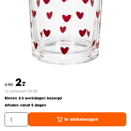
-
2.
2
.
50
Je bespaart €0.50
Binnen 2-3 werkdagen bezorgd
Afhalen vanaf 5 dagen
In winkelwagen