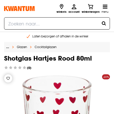
winkels
account
winkelwagen
menu
Laten bezorgen of afhalen in de winkel
Shop online of in onze 96 winkels
…
Glazen
Cocktailglazen
Gratis raam advies en inmeten aan huis
€ 5,- korting op je volgende bestelling
Shotglas Hartjes Rood 80ml
(0)
-20%