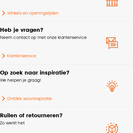
accepteren door op ‘Cookies aanpassen’ te
klikken.
Samenstelling
Polyester 100%
Winkels en openingstijden
Goed om te weten is dat je deze keuze altijd nog
Heb je vragen?
kan aanpassen, bekijk hiervoor onze
cookieverklaring
.
Neem contact op met onze klantenservice
Klantenservice
Op zoek naar inspiratie?
We helpen je graag!
Ontdek wooninspiratie
Ruilen of retourneren?
Zo werkt het