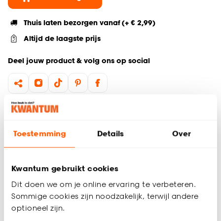
Thuis laten bezorgen vanaf (+ € 2,99)
Altijd de laagste prijs
Deel jouw product & volg ons op social
Productomschrijving
Wil je zeker weten dat deze raamdecoratie bij de rest van
Toestemming
Details
Over
jouw interieur past? Bestel vrijblijvend één of meerdere
kleurstalen en bekijk of vergelijk eenvoudig welke
raamdecoratie jouw favoriet is. Zo ben je 100% zeker van de
Kwantum gebruikt cookies
juiste keuze. De kleurstalen worden binnen 2 à 3 werkdagen
thuisbezorgd en passen door de brievenbus. Afmeting staal
Dit doen we om je online ervaring te verbeteren.
Plisségordijn: 11 cm.
Sommige cookies zijn noodzakelijk, terwijl andere
optioneel zijn.
Productspecificaties