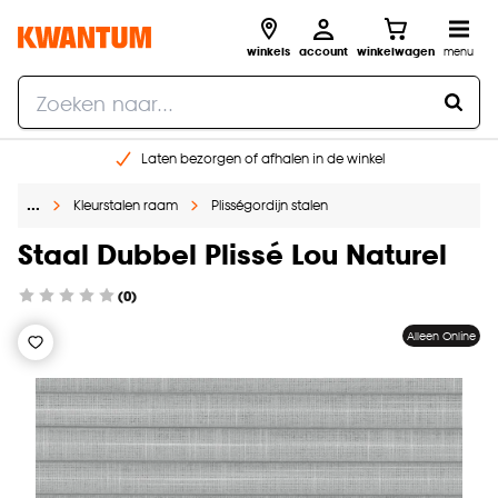
winkels
account
winkelwagen
menu
Laten bezorgen of afhalen in de winkel
Shop online of in onze 96 winkels
…
Kleurstalen raam
Plisségordijn stalen
Gratis raam advies en inmeten aan huis
€ 5,- korting op je volgende bestelling
Staal Dubbel Plissé Lou Naturel
(0)
Alleen Online