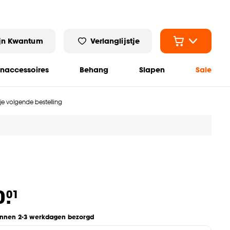
jn Kwantum
Verlanglijstje
naccessoires
Behang
Slapen
Sale
 je volgende bestelling
0.
01
innen 2-3 werkdagen bezorgd