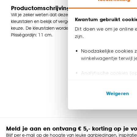
Productomschrijving
Wil je zeker weten dat deze raamdecoratie bij de rest van jou
Kwantum gebruikt cooki
kleurstalen en bekijk of vergelijk eenvoudig welke raamdecorat
keuze. De kleurstalen worden binnen 2 à 3 werkdagen thuisb
Dit doen we om je online e
Plisségordijn: 11 cm.
zijn.
Noodzakelijke cookies z
winkelwagentje terwijl 
Analytische cookies (op
Marketing cookies (opt
Weigeren
ook buiten de website 
Klik op ‘Ja, alles toestaa
noodzakelijke cookies te 
accepteren door op ‘Cook
Meld je aan en ontvang € 5,- korting op je v
Blijf per e-mail op de hoogte van leuke aanbiedingen, inspirati