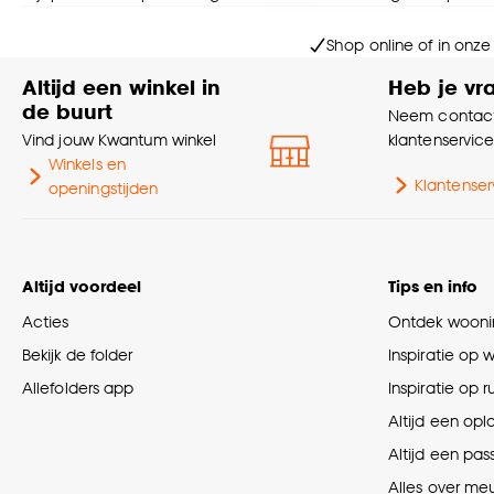
Goed om te weten is dat j
Shop online of in onze
Altijd een winkel in
Heb je vr
de buurt
Neem contact
Vind jouw Kwantum winkel
klantenservic
Winkels en
Klantenser
openingstijden
Altijd voordeel
Tips en info
Acties
Ontdek woonin
Bekijk de folder
Inspiratie op 
Allefolders app
Inspiratie op 
Altijd een opl
Altijd een pas
Alles over me