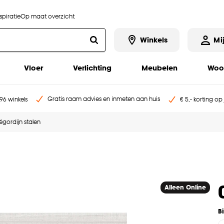
piratie
Op maat overzicht
Winkels
Mi
Vloer
Verlichting
Meubelen
Woo
Gratis raam advies en inmeten aan huis
96 winkels
€ 5,- korting op
ségordijn stalen
Alleen Online
B