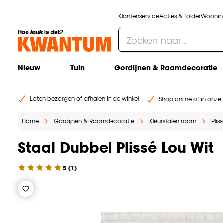
Klantenservice
Acties & folder
Woonins
Nieuw
Tuin
Gordijnen & Raamdecoratie
Laten bezorgen of afhalen in de winkel
Shop online of in onze 
Home
Gordijnen & Raamdecoratie
Kleurstalen raam
Plis
Staal Dubbel Plissé Lou Wit
5
(
1
)