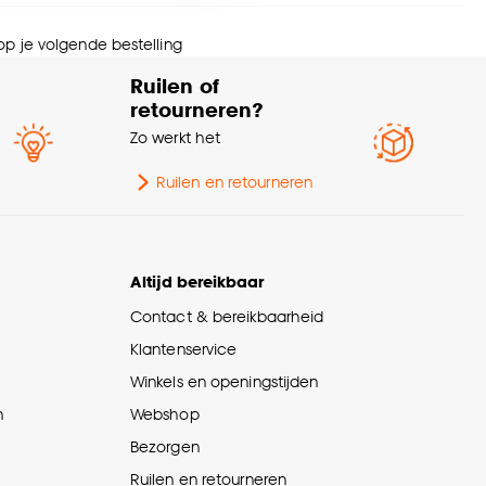
nze
cookieverklaring
.
rt stof
Dubbel plissé transparant
 op je volgende bestelling
Ruilen of
wicht gram per m2
288 G/m2
retourneren?
Zo werkt het
Ruilen en retourneren
Altijd bereikbaar
Contact & bereikbaarheid
Klantenservice
Winkels en openingstijden
n
Webshop
Bezorgen
Ruilen en retourneren