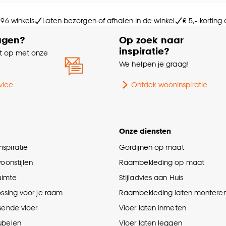
e deze keuze altijd nog kan aanpassen, bekijk hiervoor o
Soo
 96 winkels
Laten bezorgen of afhalen in de winkel
€ 5,- korting
agen?
Op zoek naar
Ge
inspiratie?
 op met onze
e
We helpen je graag!
vice
Ontdek wooninspiratie
Onze diensten
spiratie
Gordijnen op maat
woonstijlen
Raambekleding op maat
ruimte
Stijladvies aan Huis
ossing voor je raam
Raambekleding laten montere
sende vloer
Vloer laten inmeten
ubelen
Vloer laten leggen