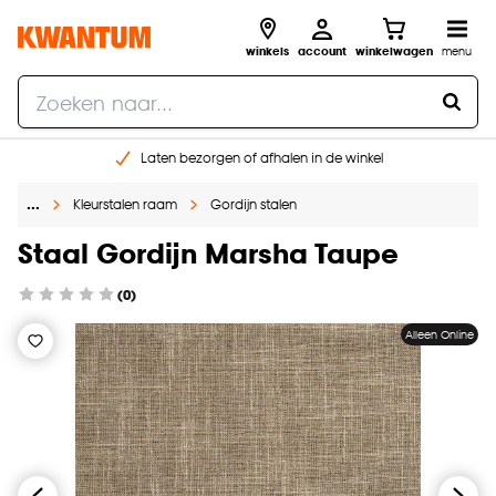
winkels
account
winkelwagen
menu
Laten bezorgen of afhalen in de winkel
Shop online of in onze 96 winkels
…
Kleurstalen raam
Gordijn stalen
Gratis raam advies en inmeten aan huis
€ 5,- korting op je volgende bestelling
Staal Gordijn Marsha Taupe
(0)
Alleen Online