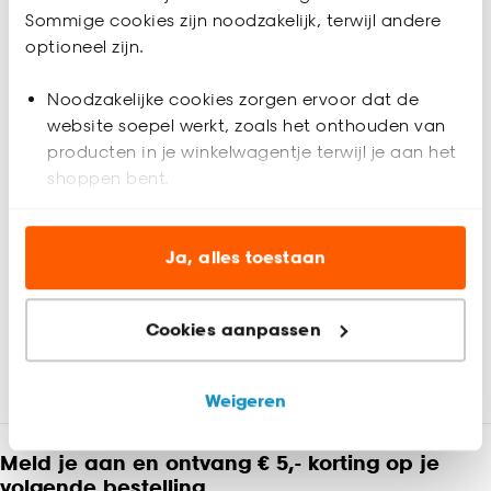
favoriet is. Zo ben je 100% zeker van de juiste keuze. De
Sommige cookies zijn noodzakelijk, terwijl andere
kleurstalen worden binnen 2 à 3 werkdagen thuisbezorgd en
optioneel zijn.
passen door de brievenbus. Afmeting staal Gordijn: 13 x 26
cm.
Noodzakelijke cookies zorgen ervoor dat de
Productspecificaties
website soepel werkt, zoals het onthouden van
producten in je winkelwagentje terwijl je aan het
Artikelnummer
4324839
shoppen bent.
EAN nummer
8720197231880
Analytische cookies (optioneel) helpen ons de
website te verbeteren voor jou en al onze andere
Ja, alles toestaan
klanten.
Kleur
Taupe
Cookies aanpassen
Marketing cookies (optioneel) laten jou
Materiaal
Polyester
Beoordelingen
(0)
relevante informatie en aanbiedingen zien op
onze website, maar ook buiten de website voor
Weigeren
Samenstelling
100% Polyester
advertenties en communicatie.
Meld je aan en ontvang € 5,- korting op je
Klik op ‘Ja, alles toestaan’ om gebruik te maken
Krimptolerantie
0.05%
volgende bestelling