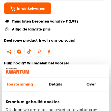
In winkelwagen
Thuis laten bezorgen vanaf (+ € 2,99)
Altijd de laagste prijs
Deel jouw product & volg ons op social
Hulp nodig? Wij regelen het voor je!
Ga terug naar het hoofdproduct
Toestemming
Details
Over
Productomschrijving
Wil je zeker weten dat deze gordijnstof bij de rest van jouw
Kwantum gebruikt cookies
interieur past? Bestel vrijblijvend één of meerdere kleurstalen
en bekijk of vergelijk eenvoudig welke gordijnstof jouw
Dit doen we om je online ervaring te verbeteren.