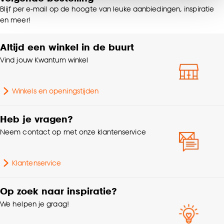
van alle cookies, of klik op ‘weigeren’ om alleen de
Blijf per e-mail op de hoogte van leuke aanbiedingen, inspiratie
noodzakelijke cookies te accepteren. Je kunt er ook
Strijken °, Niet in de
en meer!
Wasvoorschriften
voor kiezen om bepaalde cookies wel of niet te
droogtrommel
accepteren door op ‘Cookies aanpassen’ te
Altijd een winkel in de buurt
klikken.
Gewicht gram per m2
490 G/m2
Vind jouw Kwantum winkel
Goed om te weten is dat je deze keuze altijd nog
% Verduisterend
100%
kan aanpassen, bekijk hiervoor onze
Winkels en openingstijden
cookieverklaring
.
Mate verduisterend
100% Verduisterend
Heb je vragen?
Neem contact op met onze klantenservice
Kleurtint
Taupe
Klantenservice
Soort stof
Verduisteringsstof
Op zoek naar inspiratie?
We helpen je graag!