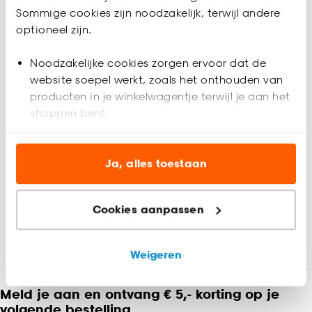
favoriet is. Zo ben je 100% zeker van de juiste keuze. De
Sommige cookies zijn noodzakelijk, terwijl andere
kleurstalen worden binnen 2 à 3 werkdagen thuisbezorgd en
optioneel zijn.
passen door de brievenbus. Afmeting staal Gordijn: 13 x 26
cm.
Noodzakelijke cookies zorgen ervoor dat de
Productspecificaties
website soepel werkt, zoals het onthouden van
producten in je winkelwagentje terwijl je aan het
Artikelnummer
4324841
shoppen bent.
EAN nummer
8720197231903
Analytische cookies (optioneel) helpen ons de
website te verbeteren voor jou en al onze andere
Ja, alles toestaan
klanten.
Kleur
Taupe
Cookies aanpassen
Marketing cookies (optioneel) laten jou
Materiaal
Polyester
Beoordelingen
(0)
relevante informatie en aanbiedingen zien op
onze website, maar ook buiten de website voor
Weigeren
Kleurtint
Taupe
advertenties en communicatie.
Meld je aan en ontvang € 5,- korting op je
Klik op ‘Ja, alles toestaan’ om gebruik te maken
Samenstelling
100% Polyester
volgende bestelling