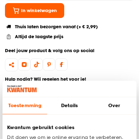
In winkelwagen
Thuis laten bezorgen vanaf (+ € 2,99)
Altijd de laagste prijs
Deel jouw product & volg ons op social
Hulp nodig? Wij regelen het voor je!
Ga terug naar het hoofdproduct
Toestemming
Details
Over
Productomschrijving
Wil je zeker weten dat deze gordijnstof bij de rest van jouw
Kwantum gebruikt cookies
interieur past? Bestel vrijblijvend één of meerdere kleurstalen
en bekijk of vergelijk eenvoudig welke gordijnstof jouw
Dit doen we om je online ervaring te verbeteren.