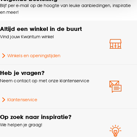
van alle cookies, of klik op ‘weigeren’ om alleen de
Blijf per e-mail op de hoogte van leuke aanbiedingen, inspiratie
noodzakelijke cookies te accepteren. Je kunt er ook
Krimptolerantie
0.05%
en meer!
voor kiezen om bepaalde cookies wel of niet te
accepteren door op ‘Cookies aanpassen’ te
Altijd een winkel in de buurt
Strijken °, Niet in de
klikken.
Wasvoorschriften
droogtrommel
Vind jouw Kwantum winkel
Goed om te weten is dat je deze keuze altijd nog
Soort stof
In between
kan aanpassen, bekijk hiervoor onze
Winkels en openingstijden
cookieverklaring
.
Mate verduisterend
Transparant
Heb je vragen?
Neem contact op met onze klantenservice
Gewicht gram per m2
330 G/m2
Klantenservice
Op zoek naar inspiratie?
We helpen je graag!