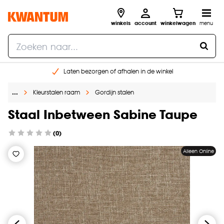
winkels
account
winkelwagen
menu
Laten bezorgen of afhalen in de winkel
Shop online of in onze 96 winkels
…
Kleurstalen raam
Gordijn stalen
Gratis raam advies en inmeten aan huis
€ 5,- korting op je volgende bestelling
Staal Inbetween Sabine Taupe
(0)
Alleen Online