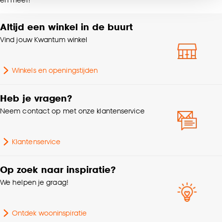
noodzakelijke cookies te accepteren. Je kunt er ook
% Verduisterend
100%
voor kiezen om bepaalde cookies wel of niet te
Altijd een winkel in de buurt
accepteren door op ‘Cookies aanpassen’ te
Mate verduisterend
100% Verduisterend
klikken.
Vind jouw Kwantum winkel
Goed om te weten is dat je deze keuze altijd nog
Gewicht gram per m2
340 G/m2
Winkels en openingstijden
kan aanpassen, bekijk hiervoor onze
cookieverklaring
.
Soort stof
Rolgordijn verduisterend
Heb je vragen?
Neem contact op met onze klantenservice
Samenstelling
Polyester 100%
Klantenservice
Op zoek naar inspiratie?
We helpen je graag!
Ontdek wooninspiratie