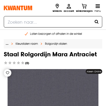
winkels
account
winkelwagen
menu
Laten bezorgen of afhalen in de winkel
Shop online of in onze 96 winkels
…
Kleurstalen raam
Rolgordijn stalen
Gratis raam advies en inmeten aan huis
€ 5,- korting op je volgende bestelling
Staal Rolgordijn Mara Antraciet
(0)
Alleen Online