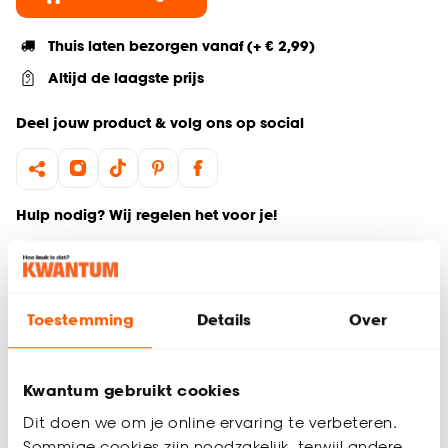
Thuis laten bezorgen vanaf (+ € 2,99)
Altijd de laagste prijs
Deel jouw product & volg ons op social
Hulp nodig? Wij regelen het voor je!
Ga terug naar het hoofdproduct
Toestemming
Details
Over
Productomschrijving
Wil je zeker weten dat deze raamdecoratie bij de rest van
jouw interieur past? Bestel vrijblijvend één of meerdere
Kwantum gebruikt cookies
kleurstalen en bekijk of vergelijk eenvoudig welke
raamdecoratie jouw favoriet is. Zo ben je 100% zeker van de
Dit doen we om je online ervaring te verbeteren.
juiste keuze. De kleurstalen worden binnen 2 à 3 werkdagen
Sommige cookies zijn noodzakelijk, terwijl andere