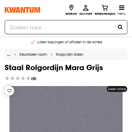
winkels
account
winkelwagen
menu
Laten bezorgen of afhalen in de winkel
Shop online of in onze 96 winkels
…
Kleurstalen raam
Rolgordijn stalen
Gratis raam advies en inmeten aan huis
€ 5,- korting op je volgende bestelling
Staal Rolgordijn Mara Grijs
(0)
Alleen Online