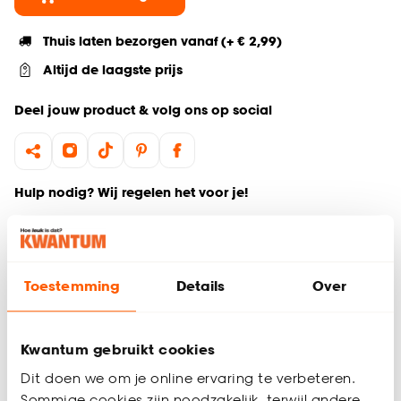
Thuis laten bezorgen vanaf (+ € 2,99)
Altijd de laagste prijs
Deel jouw product & volg ons op social
Hulp nodig? Wij regelen het voor je!
Ga terug naar het hoofdproduct
Toestemming
Details
Over
Productomschrijving
Wil je zeker weten dat deze raamdecoratie bij de rest van
jouw interieur past? Bestel vrijblijvend één of meerdere
Kwantum gebruikt cookies
kleurstalen en bekijk of vergelijk eenvoudig welke
raamdecoratie jouw favoriet is. Zo ben je 100% zeker van de
Dit doen we om je online ervaring te verbeteren.
juiste keuze. De kleurstalen worden binnen 2 à 3 werkdagen
Sommige cookies zijn noodzakelijk, terwijl andere