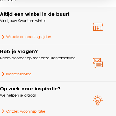
noodzakelijke cookies te accepteren. Je kunt er ook
Wasvoorschriften
doek
voor kiezen om bepaalde cookies wel of niet te
Altijd een winkel in de buurt
accepteren door op ‘Cookies aanpassen’ te
Soort stof
Rolgordijn verduisterend
klikken.
Vind jouw Kwantum winkel
Goed om te weten is dat je deze keuze altijd nog
Gewicht gram per m2
340 G/m2
Winkels en openingstijden
kan aanpassen, bekijk hiervoor onze
cookieverklaring
.
% Verduisterend
100%
Heb je vragen?
Neem contact op met onze klantenservice
Mate verduisterend
100% Verduisterend
Klantenservice
Op zoek naar inspiratie?
We helpen je graag!
Ontdek wooninspiratie