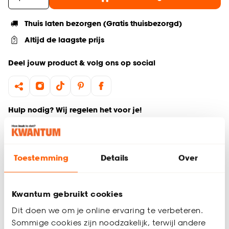
Thuis laten bezorgen (Gratis thuisbezorgd)
Altijd de laagste prijs
Deel jouw product & volg ons op social
Hulp nodig? Wij regelen het voor je!
Ga terug naar het hoofdproduct
Toestemming
Details
Over
Productomschrijving
Wil je zeker weten dat deze vloer bij de rest van jouw
interieur past? Bestel vrijblijvend één of meerdere kleurstalen
Kwantum gebruikt cookies
en bekijk of vergelijk eenvoudig welke vloer jouw favoriet is.
Dit doen we om je online ervaring te verbeteren.
Zo ben je 100% zeker van de juiste keuze. De kleurstalen
Sommige cookies zijn noodzakelijk, terwijl andere
worden binnen 2 à 3 werkdagen thuisbezorgd en passen