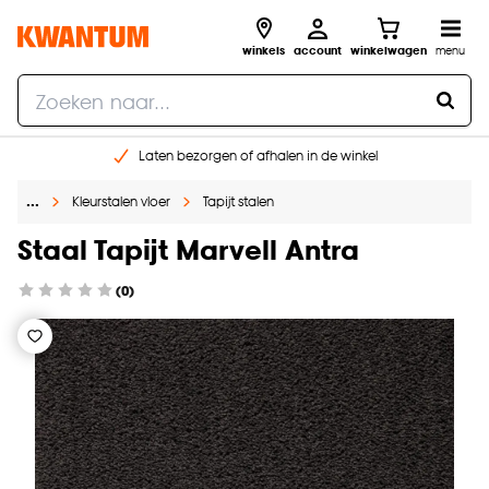
winkels
account
winkelwagen
menu
Laten bezorgen of afhalen in de winkel
Shop online of in onze 96 winkels
…
Kleurstalen vloer
Tapijt stalen
Gratis raam advies en inmeten aan huis
€ 5,- korting op je volgende bestelling
Staal Tapijt Marvell Antra
(0)