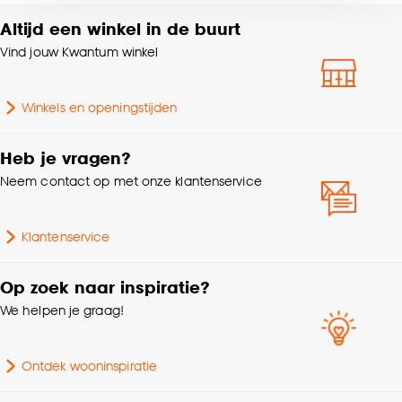
voor kiezen om bepaalde cookies wel of niet te
Altijd een winkel in de buurt
Poolgewicht
800 G/m2
accepteren door op ‘Cookies aanpassen’ te
Vind jouw Kwantum winkel
klikken.
Trapgeschikt met
Geschikt voor
ondertapijt,
Goed om te weten is dat je deze keuze altijd nog
Winkels en openingstijden
Vloerverwarming
kan aanpassen, bekijk hiervoor onze
cookieverklaring
.
Heb je vragen?
Poolhoogte
Laagpolig
Neem contact op met onze klantenservice
Klantenservice
Op zoek naar inspiratie?
We helpen je graag!
Ontdek wooninspiratie