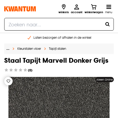
winkels
account
winkelwagen
menu
Laten bezorgen of afhalen in de winkel
Shop online of in onze 96 winkels
…
Kleurstalen vloer
Tapijt stalen
Gratis raam advies en inmeten aan huis
€ 5,- korting op je volgende bestelling
Staal Tapijt Marvell Donker Grijs
(0)
Alleen Online