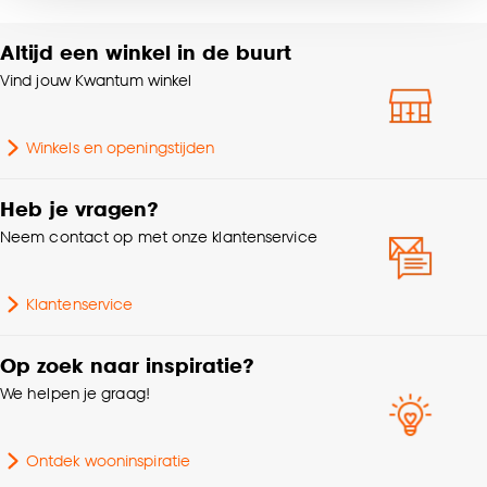
noodzakelijke cookies te accepteren. Je kunt er ook
voor kiezen om bepaalde cookies wel of niet te
Altijd een winkel in de buurt
Trapgeschikt met
accepteren door op ‘Cookies aanpassen’ te
Geschikt voor
ondertapijt
Vind jouw Kwantum winkel
klikken.
Poolhoogte
Laagpolig
Goed om te weten is dat je deze keuze altijd nog
Winkels en openingstijden
kan aanpassen, bekijk hiervoor onze
cookieverklaring
.
Brandvertragend
Ja
Heb je vragen?
Neem contact op met onze klantenservice
Klantenservice
Op zoek naar inspiratie?
We helpen je graag!
Ontdek wooninspiratie