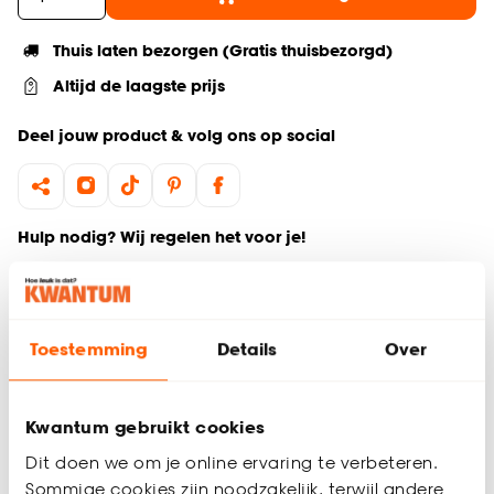
Thuis laten bezorgen (Gratis thuisbezorgd)
Altijd de laagste prijs
Deel jouw product & volg ons op social
Hulp nodig? Wij regelen het voor je!
Ga terug naar het hoofdproduct
Toestemming
Details
Over
Productomschrijving
Wil je zeker weten dat deze vloer bij de rest van jouw
interieur past? Bestel vrijblijvend één of meerdere kleurstalen
Kwantum gebruikt cookies
en bekijk of vergelijk eenvoudig welke vloer jouw favoriet is.
Dit doen we om je online ervaring te verbeteren.
Zo ben je 100% zeker van de juiste keuze. De kleurstalen
worden binnen 2 à 3 werkdagen thuisbezorgd en passen
Sommige cookies zijn noodzakelijk, terwijl andere