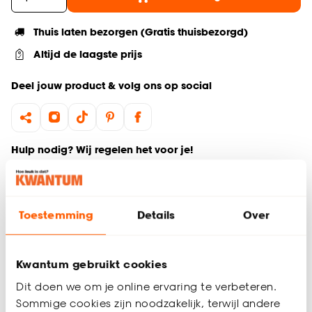
Thuis laten bezorgen (Gratis thuisbezorgd)
Altijd de laagste prijs
Deel jouw product & volg ons op social
Hulp nodig? Wij regelen het voor je!
Ga terug naar het hoofdproduct
Toestemming
Details
Over
Productomschrijving
Wil je zeker weten dat deze vloer bij de rest van jouw
interieur past? Bestel vrijblijvend één of meerdere kleurstalen
Kwantum gebruikt cookies
en bekijk of vergelijk eenvoudig welke vloer jouw favoriet is.
Dit doen we om je online ervaring te verbeteren.
Zo ben je 100% zeker van de juiste keuze. De kleurstalen
Sommige cookies zijn noodzakelijk, terwijl andere
worden binnen 2 à 3 werkdagen thuisbezorgd en passen