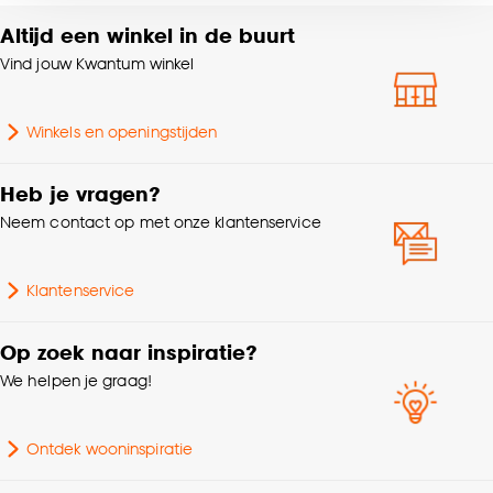
voor kiezen om bepaalde cookies wel of niet te
Altijd een winkel in de buurt
Trapgeschikt,
Geschikt voor
accepteren door op ‘Cookies aanpassen’ te
Vloerverwarming
Vind jouw Kwantum winkel
klikken.
Poolhoogte
Laagpolig
Goed om te weten is dat je deze keuze altijd nog
Winkels en openingstijden
kan aanpassen, bekijk hiervoor onze
Brandvertragend
Ja
cookieverklaring
.
Heb je vragen?
Neem contact op met onze klantenservice
Klantenservice
Op zoek naar inspiratie?
We helpen je graag!
Ontdek wooninspiratie