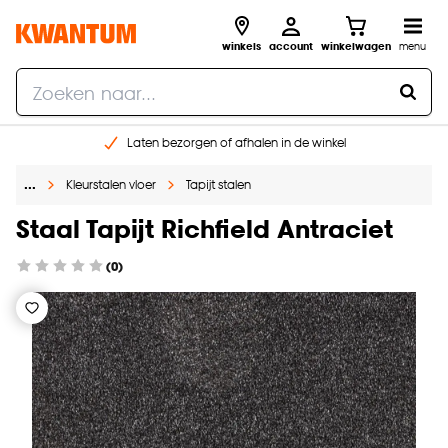
winkels
account
winkelwagen
menu
Laten bezorgen of afhalen in de winkel
Shop online of in onze 96 winkels
…
Kleurstalen vloer
Tapijt stalen
Gratis raam advies en inmeten aan huis
€ 5,- korting op je volgende bestelling
Staal Tapijt Richfield Antraciet
(0)