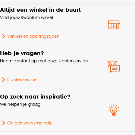
voor kiezen om bepaalde cookies wel of niet te
Altijd een winkel in de buurt
accepteren door op ‘Cookies aanpassen’ te
Poolhoogte
Laagpolig
Vind jouw Kwantum winkel
klikken.
Samenstelling
Polypropyleen 100%
Goed om te weten is dat je deze keuze altijd nog
Winkels en openingstijden
kan aanpassen, bekijk hiervoor onze
Brandvertragend
Ja
cookieverklaring
.
Heb je vragen?
Neem contact op met onze klantenservice
Klantenservice
Op zoek naar inspiratie?
We helpen je graag!
Ontdek wooninspiratie