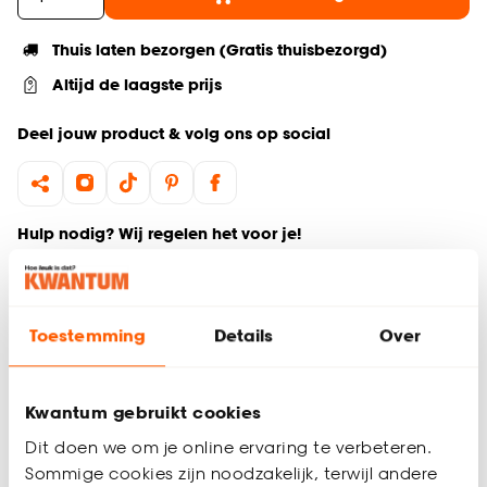
Thuis laten bezorgen (Gratis thuisbezorgd)
Altijd de laagste prijs
Deel jouw product & volg ons op social
Hulp nodig? Wij regelen het voor je!
Ga terug naar het hoofdproduct
Toestemming
Details
Over
Productomschrijving
Wil je zeker weten dat deze vloer bij de rest van jouw
interieur past? Bestel vrijblijvend één of meerdere kleurstalen
Kwantum gebruikt cookies
en bekijk of vergelijk eenvoudig welke vloer jouw favoriet is.
Dit doen we om je online ervaring te verbeteren.
Zo ben je 100% zeker van de juiste keuze. De kleurstalen
Sommige cookies zijn noodzakelijk, terwijl andere
worden binnen 2 à 3 werkdagen thuisbezorgd en passen