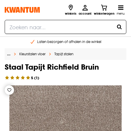
winkels
account
winkelwagen
menu
Laten bezorgen of afhalen in de winkel
Shop online of in onze 96 winkels
…
Kleurstalen vloer
Tapijt stalen
Gratis raam advies en inmeten aan huis
€ 5,- korting op je volgende bestelling
Staal Tapijt Richfield Bruin
5
(
1
)