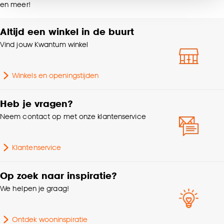
Kleurtint
Off-white
en meer!
noodzakelijke cookies te accepteren. Je kunt er ook
voor kiezen om bepaalde cookies wel of niet te
accepteren door op ‘Cookies aanpassen’ te
Altijd een winkel in de buurt
Breedte
62 CM
klikken.
Vind jouw Kwantum winkel
Hoogte
78.5 CM
Goed om te weten is dat je deze keuze altijd nog
Winkels en openingstijden
kan aanpassen, bekijk hiervoor onze
Diepte
58 CM
cookieverklaring
.
Heb je vragen?
Geschikt voor
Binnen
Neem contact op met onze klantenservice
Garantietermijn
24 maanden
Klantenservice
Gebruiksklasse
Normaal woongebruik
Op zoek naar inspiratie?
We helpen je graag!
Scandinavisch, Modern,
Interieurstijl
Japandi, Hotel chique
Ontdek wooninspiratie