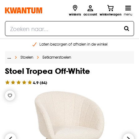
winkels
account
winkelwagen
menu
Laten bezorgen of afhalen in de winkel
Shop online of in onze 96 winkels
…
Stoelen
Eetkamerstoelen
Gratis raam advies en inmeten aan huis
€ 5,- korting op je volgende bestelling
Stoel Tropea Off-White
4.9
(
64
)