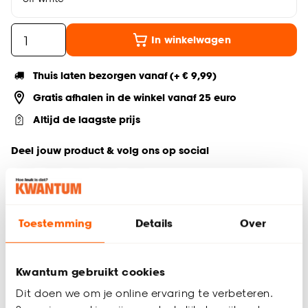
In winkelwagen
Thuis laten bezorgen vanaf (+ € 9,99)
Gratis afhalen in de winkel vanaf 25 euro
Altijd de laagste prijs
Deel jouw product & volg ons op social
Toestemming
Details
Over
Productomschrijving
Eetkamerstoel zonder armleuning
Teddy eetkamerstoel
Kwantum gebruikt cookies
Interieurstijl: Scandinavisch, Japandi
Afmetingen: 58 × 62 × 78,5 cm (lxbxh)
Dit doen we om je online ervaring te verbeteren.
Perfect voor lange diners