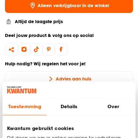
Alleen verkrijgbaar in de winkel
Altijd de laagste prijs
Deel jouw product & volg ons op social
Hulp nodig? Wij regelen het voor je!
Advies aan huis
Inmeethulp
Toestemming
Details
Over
Productomschrijving
Stof Joey Bordeaux is een velours stof en geeft een luxe
uitstraling. De stof valt soepel omdat hij niet verduisterend is
Kwantum gebruikt cookies
en is gemaakt van 100% polyester. Polyester is een
Dit doen we om je online ervaring te verbeteren.