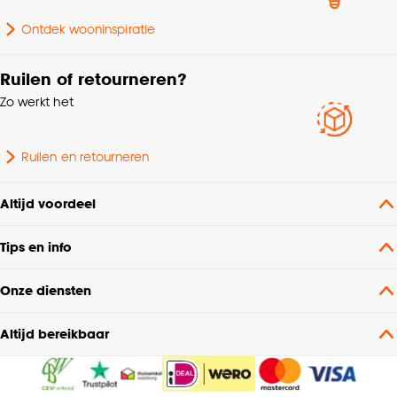
Garantietermijn
24 maanden
Ontdek wooninspiratie
Krimptolerantie
3%
Ruilen of retourneren?
Zo werkt het
Ruilen en retourneren
Altijd voordeel
Tips en info
Onze diensten
Altijd bereikbaar