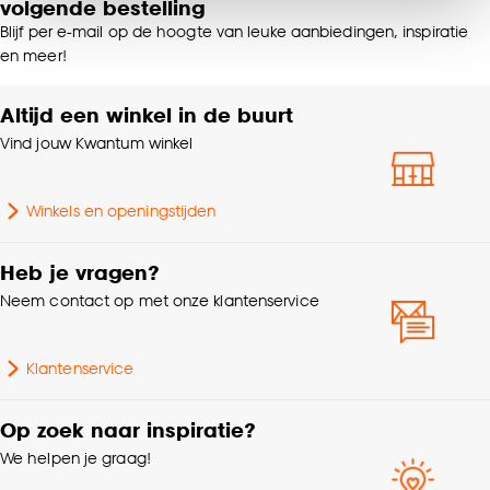
volgende bestelling
van alle cookies, of klik op ‘weigeren’ om alleen de
Blijf per e-mail op de hoogte van leuke aanbiedingen, inspiratie
noodzakelijke cookies te accepteren. Je kunt er ook
Breedte
160 CM
en meer!
voor kiezen om bepaalde cookies wel of niet te
accepteren door op ‘Cookies aanpassen’ te
Altijd een winkel in de buurt
Machinewas 30º, Niet in
klikken.
Wasvoorschriften
de droogtrommel, Strijken
Vind jouw Kwantum winkel
°
Goed om te weten is dat je deze keuze altijd nog
kan aanpassen, bekijk hiervoor onze
Winkels en openingstijden
cookieverklaring
.
Samenstelling
Polyester 100%
Heb je vragen?
Soort stof
Velours
Neem contact op met onze klantenservice
Gewicht gram per m2
200 G/m2
Klantenservice
Metrage (cm)
160
Op zoek naar inspiratie?
We helpen je graag!
Milieu kenmerken
Oeko-Tex Standard 100