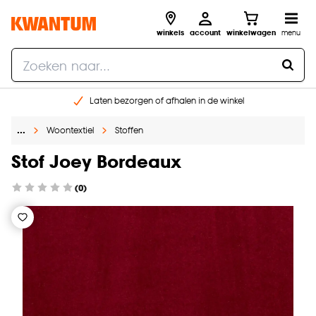
winkels
account
winkelwagen
menu
Laten bezorgen of afhalen in de winkel
Shop online of in onze 96 winkels
…
Woontextiel
Stoffen
Gratis raam advies en inmeten aan huis
€ 5,- korting op je volgende bestelling
Stof Joey Bordeaux
(0)