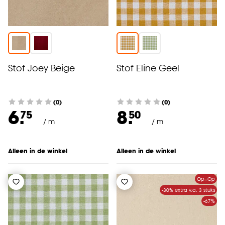
Stof Joey Beige
Stof Eline Geel
(0)
(0)
6.
8.
75
50
/ m
/ m
Alleen in de winkel
Alleen in de winkel
Op=Op
-30% extra v.a. 3 stuks
-67%