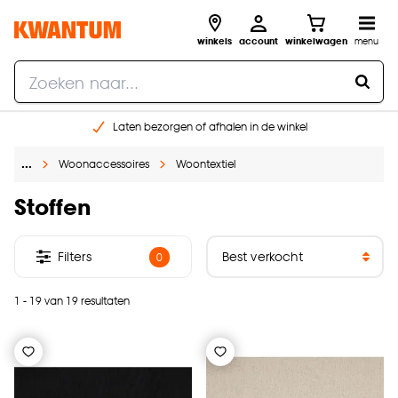
winkels
account
winkelwagen
menu
Laten bezorgen of afhalen in de winkel
Shop online of in onze 96 winkels
…
Woonaccessoires
Woontextiel
Gratis raam advies en inmeten aan huis
€ 5,- korting op je volgende bestelling
Stoffen
Filters
0
1 - 19 van 19 resultaten