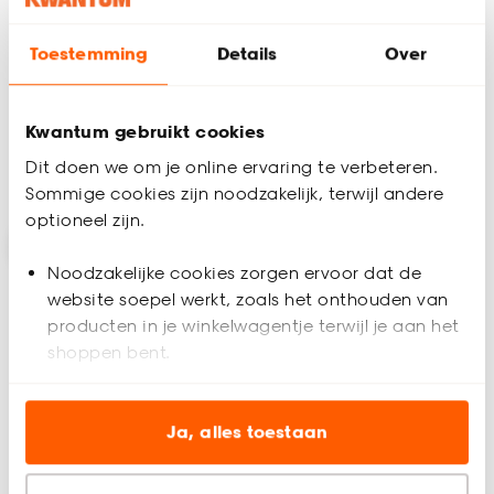
Toestemming
Details
Over
(0)
(0)
-
6.
17.
75
/ m
/ m
Kwantum gebruikt cookies
Dit doen we om je online ervaring te verbeteren.
Alleen in de winkel
Alleen in de winkel
Sommige cookies zijn noodzakelijk, terwijl andere
optioneel zijn.
Noodzakelijke cookies zorgen ervoor dat de
website soepel werkt, zoals het onthouden van
producten in je winkelwagentje terwijl je aan het
shoppen bent.
Analytische cookies (optioneel) helpen ons de
website te verbeteren voor jou en al onze andere
Ja, alles toestaan
klanten.