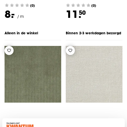
(0)
(0)
-
8.
11.
50
/ m
Alleen in de winkel
Binnen 2-3 werkdagen bezorgd
Stof Ron Groen
Stof Hedwig Zand