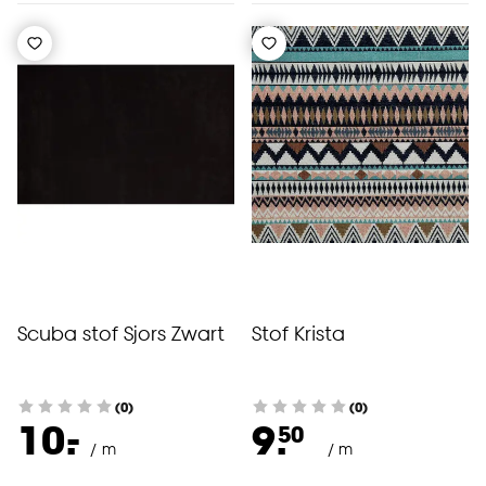
Scuba stof Sjors Zwart
Stof Krista
(0)
(0)
-
10.
9.
50
/ m
/ m