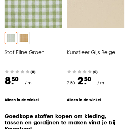
Stof Eline Groen
Kunstleer Gijs Beige
(0)
(0)
8.
2.
50
50
/ m
7
.
50
/ m
Alleen in de winkel
Alleen in de winkel
Goedkope stoffen kopen om kleding,
tassen en gordijnen te maken vind je bij
Kwantum!