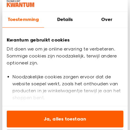
Toestemming
Details
Over
Kwantum gebruikt cookies
Dit doen we om je online ervaring te verbeteren.
Sommige cookies zijn noodzakelijk, terwijl andere
optioneel zijn.
Noodzakelijke cookies zorgen ervoor dat de
website soepel werkt, zoals het onthouden van
producten in je winkelwagentje terwijl je aan het
Hanglamp Heli Off-
Hanglamp Selket
shoppen bent.
White
Analytische cookies (optioneel) helpen ons de
4.6
(
32
)
5
(
28
)
website te verbeteren voor jou en al onze andere
Ja, alles toestaan
-
-
105.
40.
klanten.