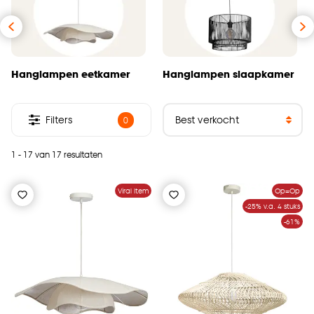
Hanglampen eetkamer
Hanglampen slaapkamer
Filters
0
1 - 17 van 17 resultaten
Viral Item
Op=Op
-25% v.a. 4 stuks
-61%