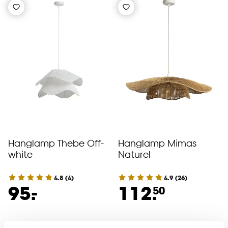
Hanglamp Thebe Off-
Hanglamp Mimas
white
Naturel
4.8
(
4
)
4.9
(
26
)
-
95.
112.
50
Binnen 2-3 werkdagen bezorgd
Binnen 2-3 werkdagen bezorgd