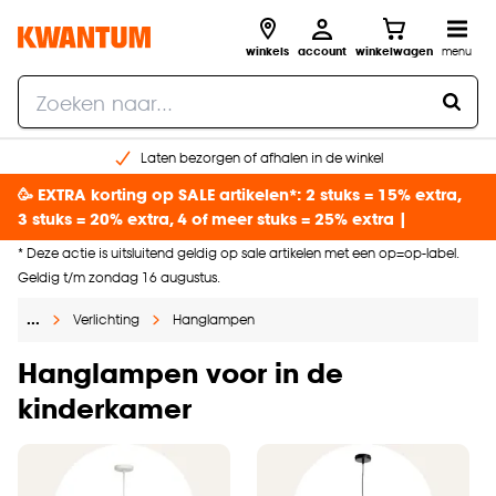
winkels
account
winkelwagen
menu
Laten bezorgen of afhalen in de winkel
Shop online of in onze 96 winkels
🥳 EXTRA korting op SALE artikelen*: 2 stuks = 15% extra,
Gratis raam advies en inmeten aan huis
3 stuks = 20% extra, 4 of meer stuks = 25% extra |
€ 5,- korting op je volgende bestelling
* Deze actie is uitsluitend geldig op sale artikelen met een op=op-label.
Geldig t/m zondag 16 augustus.
…
Verlichting
Hanglampen
Hanglampen voor in de
kinderkamer