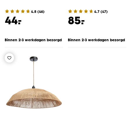
4.8
(
46
)
4.7
(
47
)
-
-
44.
85.
Binnen 2-3 werkdagen bezorgd
Binnen 2-3 werkdagen bezorgd