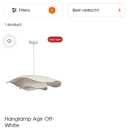
Filters
0
1 product
Viral Item
Hanglamp Agir Off-
White