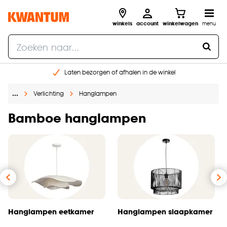
winkels
account
winkelwagen
menu
Laten bezorgen of afhalen in de winkel
Shop online of in onze 96 winkels
…
Verlichting
Hanglampen
Gratis raam advies en inmeten aan huis
€ 5,- korting op je volgende bestelling
Bamboe hanglampen
Hanglampen eetkamer
Hanglampen slaapkamer