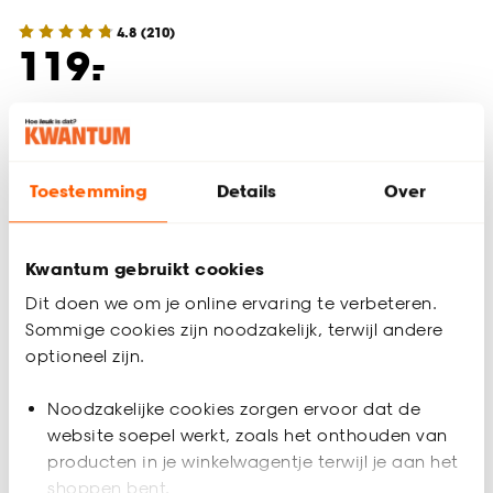
4.8
(
210
)
-
119.
Binnen 2-3 werkdagen bezorgd
Toestemming
Details
Over
Bamboe hanglampen: altijd de laagste
prijs bij Kwantum
Breng de schoonheid van de natuur naar binnen met
Kwantum gebruikt cookies
bamboe hanglampen. Deze lampen voegen een natuurlijke
Dit doen we om je online ervaring te verbeteren.
textuur en warmte toe aan elke ruimte, van de woonkamer
Sommige cookies zijn noodzakelijk, terwijl andere
tot de slaapkamer en zelfs buiten op het terras. Bamboe
hanglampen passen goed bij verschillende interieurstijlen,
optioneel zijn.
waaronder boho, tropisch en rustiek. Of je nu op zoek bent
naar een opvallende eyecatcher of subtielere
Noodzakelijke cookies zorgen ervoor dat de
verlichtingsopties, bamboe hanglampen bieden volop
website soepel werkt, zoals het onthouden van
keuze.
producten in je winkelwagentje terwijl je aan het
shoppen bent.