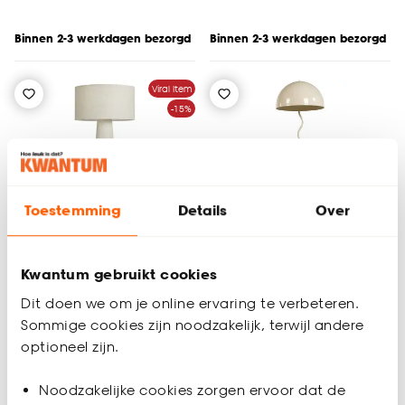
Binnen 2-3 werkdagen bezorgd
Binnen 2-3 werkdagen bezorgd
Viral Item
-15%
Toestemming
Details
Over
Coming soon
Kwantum gebruikt cookies
Dit doen we om je online ervaring te verbeteren.
Sommige cookies zijn noodzakelijk, terwijl andere
Vloerlamp Pandia Off-
Vloerlamp Treje
optioneel zijn.
White
Noodzakelijke cookies zorgen ervoor dat de
4.8
(
210
)
(0)