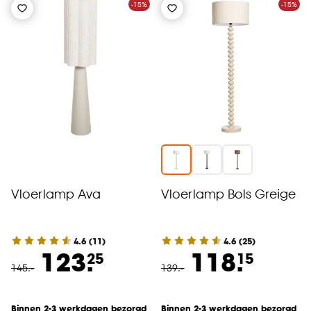
-15%
-15%
Vloerlamp Ava
Vloerlamp Bols Greige
4.6
(
11
)
4.6
(
25
)
123.
118.
25
15
145
.
-
139
.
-
Binnen 2-3 werkdagen bezorgd
Binnen 2-3 werkdagen bezorgd