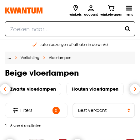
winkels
account
winkelwagen
menu
Laten bezorgen of afhalen in de winkel
Shop online of in onze 96 winkels
…
Verlichting
Vloerlampen
Gratis raam advies en inmeten aan huis
€ 5,- korting op je volgende bestelling
Beige vloerlampen
Zwarte vloerlampen
Houten vloerlampen
Go
Filters
0
1 - 6 van 6 resultaten