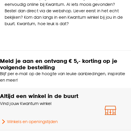
eenvoudig online bij Kwantum. Al iets moois gevonden?
Bestel dan direct via de webshop. Liever eerst in het echt
Goed om te weten is dat je deze keuze altijd nog
bekijken? Kom dan langs in een Kwantum winkel bij jou in de
kan aanpassen, bekijk hiervoor onze
buurt. Kwantum, hoe leuk is dat?
cookieverklaring
.
Meld je aan en ontvang € 5,- korting op je
volgende bestelling
Blijf per e-mail op de hoogte van leuke aanbiedingen, inspiratie
en meer!
Altijd een winkel in de buurt
Vind jouw Kwantum winkel
Winkels en openingstijden