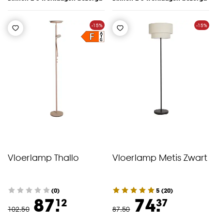
-15%
-15%
Vloerlamp Thallo
Vloerlamp Metis Zwart
(0)
5
(
20
)
87.
74.
12
37
102
.
50
87
.
50