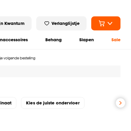
jn Kwantum
Verlanglijstje
naccessoires
Behang
Slapen
Sale
 je volgende bestelling
minaat
Kies de juiste ondervloer