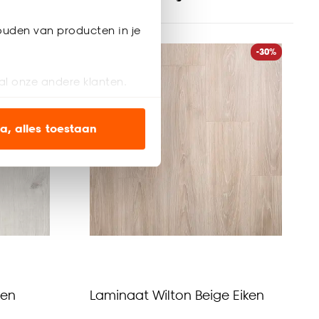
ouden van producten in je
-30%
-30%
al onze andere klanten.
ien op onze website, maar
a, alles toestaan
en’ om alleen de
s wel of niet te
nze
cookieverklaring
.
ken
Laminaat Wilton Beige Eiken