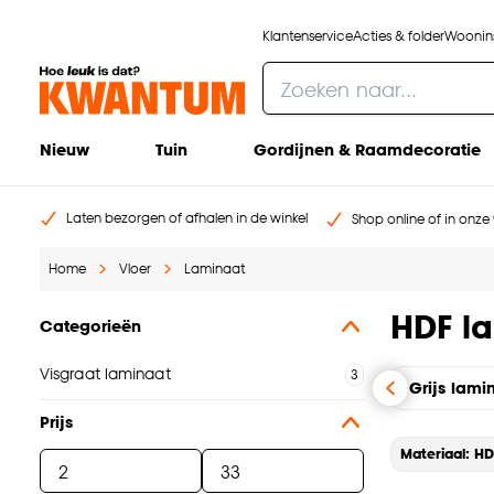
Klantenservice
Acties & folder
Woonins
Nieuw
Tuin
Gordijnen & Raamdecoratie
Laten bezorgen of afhalen in de winkel
Shop online of in onze 
Home
Vloer
Laminaat
HDF l
Categorieën
Visgraat laminaat
Grijs lami
Prijs
Materiaal: HD