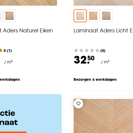
 Aders Naturel Eiken
Laminaat Aders Licht E
5
(
1
)
(0)
32.
50
/ m²
/ m²
 werkdagen
Bezorgen 4 werkdagen