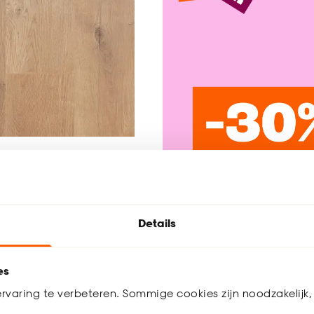
t New Granby Naturel
Details
(0)
/ m²
es
rvaring te verbeteren. Sommige cookies zijn noodzakelijk, 
Be
 werkdagen