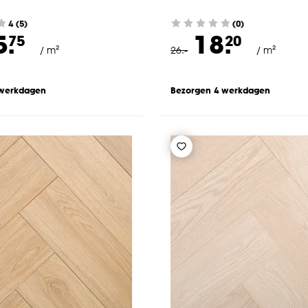
4
(
5
)
(0)
5.
18.
75
20
/ m²
26
.
-
/ m²
 werkdagen
Bezorgen 4 werkdagen