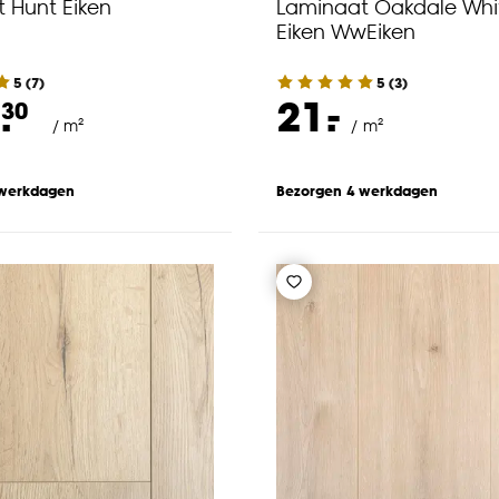
 Hunt Eiken
Laminaat Oakdale Wh
Eiken WwEiken
5
(
7
)
5
(
3
)
-
.
21.
30
/ m²
/ m²
 werkdagen
Bezorgen 4 werkdagen