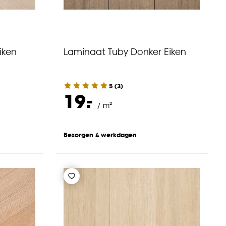
iken
Laminaat Tuby Donker Eiken
5
(
3
)
-
19.
/ m²
Bezorgen 4 werkdagen