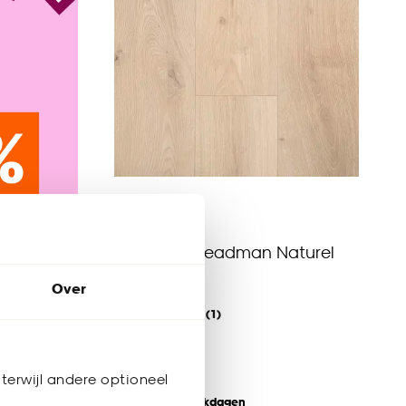
Laminaat Readman Naturel
Eiken
Over
5
(
1
)
-
19.
/ m²
terwijl andere optioneel
kijk sale
Bezorgen 4 werkdagen