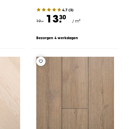
4.7
(
3
)
13.
30
19
.
-
/ m²
Bezorgen 4 werkdagen