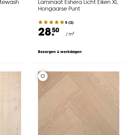
itewash
Laminaat Eshera Licht Eiken XL
Hongaarse Punt
5
(
2
)
28.
50
/ m²
Bezorgen 4 werkdagen