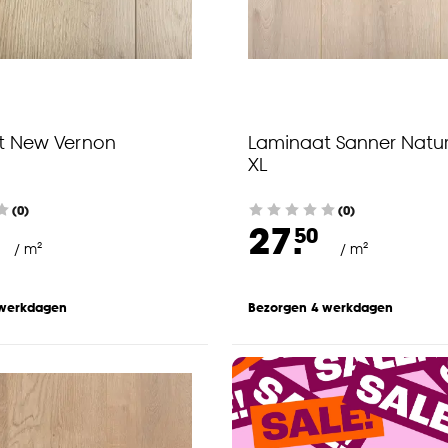
t New Vernon
Laminaat Sanner Natur
XL
(0)
(0)
27.
50
/ m²
/ m²
 werkdagen
Bezorgen 4 werkdagen