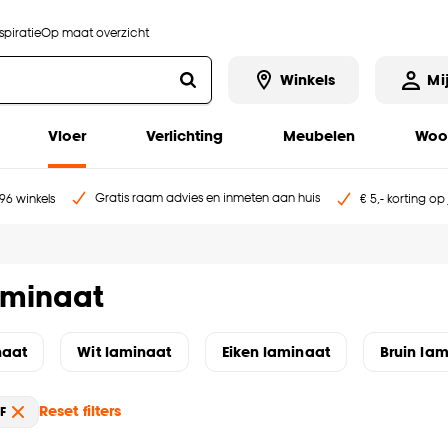
piratie
Op maat overzicht
Winkels
Mi
Vloer
Verlichting
Meubelen
Woo
Gratis raam advies en inmeten aan huis
96 winkels
€ 5,- korting op
aminaat
naat
Wit laminaat
Eiken laminaat
Bruin la
Reset filters
F