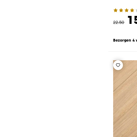
1
22
.
50
Bezorgen 4