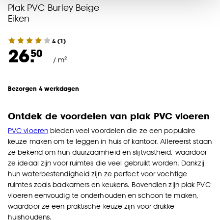
Plak PVC Burley Beige
noodzakelijke cookies te accepteren. Je kunt er ook
Eiken
voor kiezen om bepaalde cookies wel of niet te
accepteren door op ‘Cookies aanpassen’ te
4
(
1
)
klikken.
26.
50
/ m²
Goed om te weten is dat je deze keuze altijd nog
kan aanpassen, bekijk hiervoor onze
Bezorgen 4 werkdagen
cookieverklaring
.
Ontdek de voordelen van plak PVC vloeren
PVC vloeren
bieden veel voordelen die ze een populaire
keuze maken om te leggen in huis of kantoor. Allereerst staan
ze bekend om hun duurzaamheid en slijtvastheid, waardoor
ze ideaal zijn voor ruimtes die veel gebruikt worden. Dankzij
hun waterbestendigheid zijn ze perfect voor vochtige
ruimtes zoals badkamers en keukens. Bovendien zijn plak PVC
vloeren eenvoudig te onderhouden en schoon te maken,
waardoor ze een praktische keuze zijn voor drukke
huishoudens.