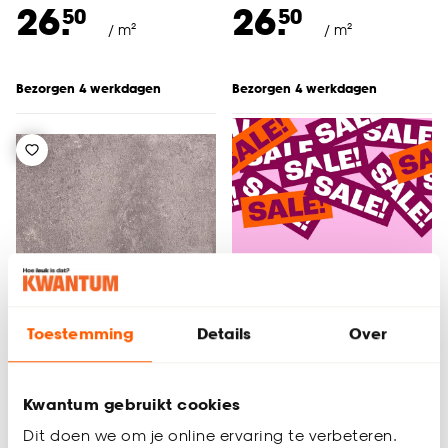
26.
26.
50
50
/ m²
/ m²
Bezorgen 4 werkdagen
Bezorgen 4 werkdagen
Toestemming
Details
Over
Kwantum gebruikt cookies
Plak PVC Riverton Grijs
Dit doen we om je online ervaring te verbeteren.
Tegel XL Plank