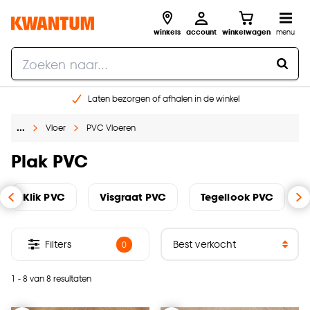
winkels
account
winkelwagen
menu
Laten bezorgen of afhalen in de winkel
Shop online of in onze 96 winkels
…
Vloer
PVC Vloeren
Gratis raam advies en inmeten aan huis
€ 5,- korting op je volgende bestelling
Plak PVC
Klik PVC
Visgraat PVC
Tegellook PVC
Filters
0
1 - 8 van 8 resultaten