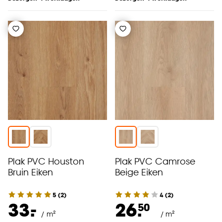
Plak PVC Houston
Plak PVC Camrose
Bruin Eiken
Beige Eiken
5
(
2
)
4
(
2
)
-
33.
26.
50
/ m²
/ m²