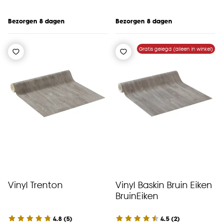
Bezorgen 8 dagen
Bezorgen 8 dagen
Gratis gelegd (alleen in winkel)
Vinyl Trenton
Vinyl Baskin Bruin Eiken
BruinEiken
4.8
(
5
)
4.5
(
2
)