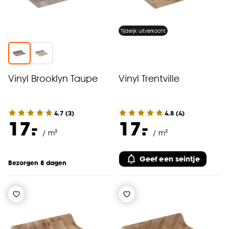
Tijdelijk uitverkocht
Vinyl Brooklyn Taupe
Vinyl Trentville
4.7
(
3
)
4.8
(
4
)
-
-
17.
17.
/ m²
/ m²
Geef een seintje
Bezorgen 8 dagen