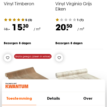
Vinyl Timberon
Vinyl Virginia Grijs
Eiken
5
(
3
)
1
(
1
)
15.
20.
30
50
18
.
-
/ m²
/ m²
Bezorgen 8 dagen
Bezorgen 8 dagen
Gratis gelegd (alleen in winkel)
Toestemming
Details
Over