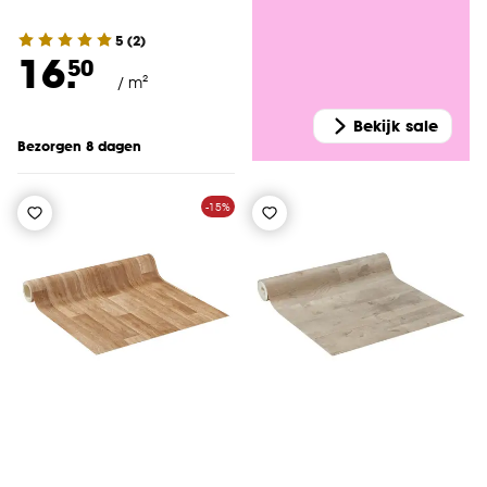
5
(
2
)
16.
50
/ m²
Bekijk sale
Bezorgen 8 dagen
-15%