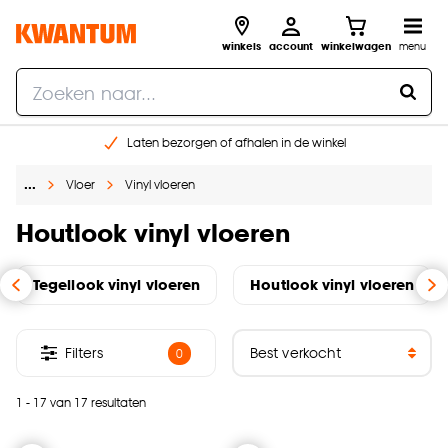
winkels
account
winkelwagen
menu
Laten bezorgen of afhalen in de winkel
Shop online of in onze 96 winkels
…
Vloer
Vinyl vloeren
Gratis raam advies en inmeten aan huis
€ 5,- korting op je volgende bestelling
Houtlook vinyl vloeren
Tegellook vinyl vloeren
Houtlook vinyl vloeren
Filters
0
1 - 17 van 17 resultaten