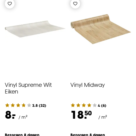
Vinyl Supreme Wit
Vinyl Midway
Eiken
3.8
(
32
)
4
(
6
)
-
8.
18.
50
/ m²
/ m²
Bezorgen 8 dagen
Bezorgen 8 dagen