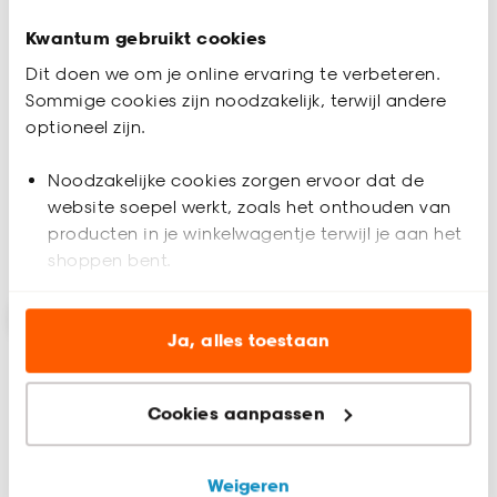
Kwantum gebruikt cookies
Vinyl Burns Eiken
Vinyl Texarkana Licht
Dit doen we om je online ervaring te verbeteren.
Eiken
Sommige cookies zijn noodzakelijk, terwijl andere
optioneel zijn.
(0)
4
(
6
)
-
-
21.
15.
Noodzakelijke cookies zorgen ervoor dat de
/ m²
/ m²
website soepel werkt, zoals het onthouden van
producten in je winkelwagentje terwijl je aan het
Bezorgen 8 dagen
Bezorgen 8 dagen
shoppen bent.
Analytische cookies (optioneel) helpen ons de
-15%
website te verbeteren voor jou en al onze andere
Ja, alles toestaan
klanten.
Cookies aanpassen
Marketing cookies (optioneel) laten jou
relevante informatie en aanbiedingen zien op
onze website, maar ook buiten de website voor
Weigeren