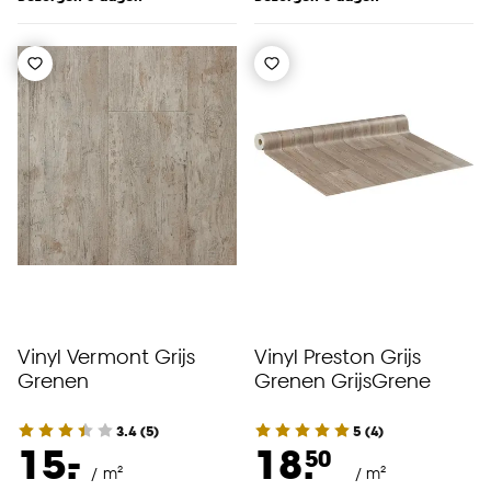
Vinyl Vermont Grijs
Vinyl Preston Grijs
Grenen
Grenen GrijsGrene
3.4
(
5
)
5
(
4
)
-
15.
18.
50
/ m²
/ m²