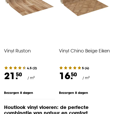
Vinyl Ruston
Vinyl Chino Beige Eiken
4.5
(
2
)
5
(
4
)
21.
16.
50
50
/ m²
/ m²
Bezorgen 8 dagen
Bezorgen 8 dagen
Houtlook vinyl vloeren: de perfecte
combinatie van natuur en comfort