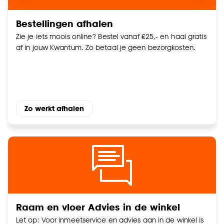
voor kiezen om bepaalde cookies wel of niet te
accepteren door op ‘Cookies aanpassen’ te
Bestellingen afhalen
klikken.
Zie je iets moois online? Bestel vanaf €25,- en haal gratis
af in jouw Kwantum. Zo betaal je geen bezorgkosten.
Goed om te weten is dat je deze keuze altijd nog
kan aanpassen, bekijk hiervoor onze
cookieverklaring
.
Zo werkt afhalen
Raam en vloer Advies in de winkel
Let op: Voor inmeetservice en advies aan in de winkel is