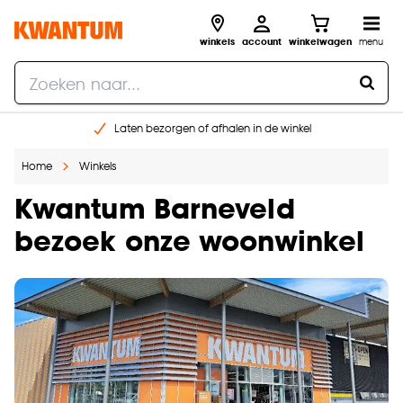
winkels
account
winkelwagen
menu
Laten bezorgen of afhalen in de winkel
Shop online of in onze 96 winkels
Home
Winkels
Gratis raam advies en inmeten aan huis
€ 5,- korting op je volgende bestelling
Kwantum Barneveld
bezoek onze woonwinkel