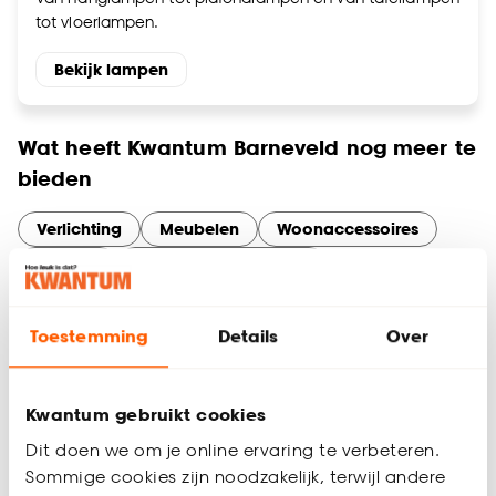
tot vloerlampen.
Bekijk lampen
Wat heeft Kwantum Barneveld nog meer te
bieden
Verlichting
Meubelen
Woonaccessoires
Behang
Slaapkamer artikelen
Tuinassortiment
Gordijnen
Services en diensten bij Kwantum
Toestemming
Details
Over
Barneveld
Maak optimaal gebruik van onze services in Barneveld. Of je
nu online bestelt en in de winkel ophaalt, thuisadvies nodig
Kwantum gebruikt cookies
hebt voor gordijnen op maat, of een artikel wilt retourneren –
Dit doen we om je online ervaring te verbeteren.
wij maken het makkelijk.
Sommige cookies zijn noodzakelijk, terwijl andere