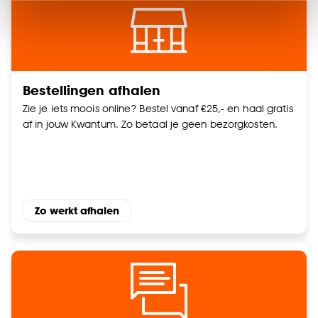
Klik op ‘Ja, alles toestaan’ om gebruik te maken
van alle cookies, of klik op ‘weigeren’ om alleen de
noodzakelijke cookies te accepteren. Je kunt er ook
voor kiezen om bepaalde cookies wel of niet te
accepteren door op ‘Cookies aanpassen’ te
Bestellingen afhalen
klikken.
Zie je iets moois online? Bestel vanaf €25,- en haal gratis
af in jouw Kwantum. Zo betaal je geen bezorgkosten.
Goed om te weten is dat je deze keuze altijd nog
kan aanpassen, bekijk hiervoor onze
cookieverklaring
.
Zo werkt afhalen