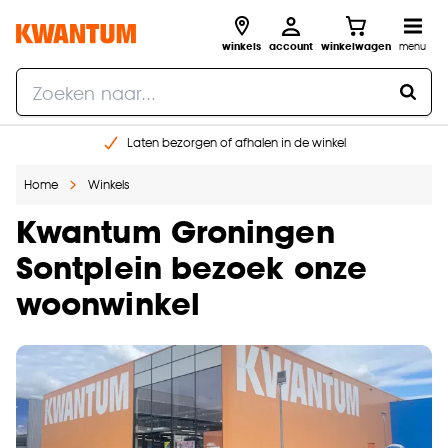
winkels
account
winkelwagen
menu
Laten bezorgen of afhalen in de winkel
Shop online of in onze 96 winkels
Home
Winkels
Gratis raam advies en inmeten aan huis
€ 5,- korting op je volgende bestelling
Kwantum Groningen
Sontplein bezoek onze
woonwinkel