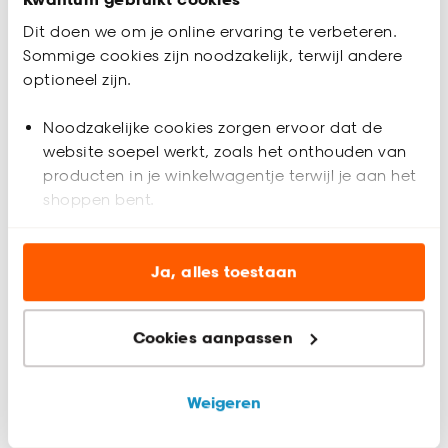
nu online bestelt en in de winkel ophaalt, thuisadvies nodig
hebt voor gordijnen op maat, of een artikel wilt retourneren –
Dit doen we om je online ervaring te verbeteren.
wij maken het makkelijk.
Sommige cookies zijn noodzakelijk, terwijl andere
optioneel zijn.
Noodzakelijke cookies zorgen ervoor dat de
website soepel werkt, zoals het onthouden van
producten in je winkelwagentje terwijl je aan het
shoppen bent.
Pakketten terugbrengen
Je kan online bestelling die je hebt afgehaald
Analytische cookies (optioneel) helpen ons de
terugbrengen bij dezelfde winkel.
website te verbeteren voor jou en al onze andere
Ja, alles toestaan
klanten.
Cookies aanpassen
Marketing cookies (optioneel) laten jou
relevante informatie en aanbiedingen zien op
Retourbeleid
onze website, maar ook buiten de website voor
Weigeren
advertenties en communicatie.