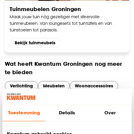
Tuinmeubelen Groningen
Maak jouw tuin nóg gezelliger met sfeervolle
tuinmeubelen. Van loungesets tot tuintafels en van
tuinstoelen tot parasols.
Bekijk tuinmeubels
Wat heeft Kwantum Groningen nog meer
te bieden
Verlichting
Meubelen
Woonaccessoires
Behang
Slaapkamer artikelen
Tuinassortiment
Gordijnen
Services en diensten bij Kwantum
Toestemming
Details
Over
Groningen Sontplein
Maak optimaal gebruik van onze services in Groningen. Of je
Kwantum gebruikt cookies