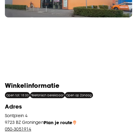
Winkelinformatie
Open tot 18:00
Telefonisch bereikbaar
Open op Zondag
Adres
Sontplein 4
9723 BZ
Groningen
Plan je route
050-3051914