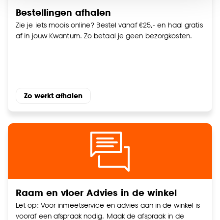
noodzakelijke cookies te accepteren. Je kunt er ook
Bestellingen afhalen
voor kiezen om bepaalde cookies wel of niet te
accepteren door op ‘Cookies aanpassen’ te
Zie je iets moois online? Bestel vanaf €25,- en haal gratis
klikken.
af in jouw Kwantum. Zo betaal je geen bezorgkosten.
Goed om te weten is dat je deze keuze altijd nog
kan aanpassen, bekijk hiervoor onze
cookieverklaring
.
Zo werkt afhalen
Raam en vloer Advies in de winkel
Let op: Voor inmeetservice en advies aan in de winkel is
vooraf een afspraak nodig. Maak de afspraak in de