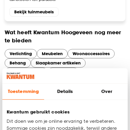
Bekijk tuinmeubels
Wat heeft Kwantum Hoogeveen nog meer
te bieden
Verlichting
Meubelen
Woonaccessoires
Behang
Slaapkamer artikelen
Tuinassortiment
Gordijnen
Services en diensten bij Kwantum
Hoogeveen
Toestemming
Details
Over
Maak optimaal gebruik van onze services in Hoogeveen. Of
je nu online bestelt en in de winkel ophaalt, thuisadvies nodig
hebt voor gordijnen op maat, of een artikel wilt retourneren –
Kwantum gebruikt cookies
wij maken het makkelijk.
Dit doen we om je online ervaring te verbeteren.
Sommige cookies zijn noodzakelijk, terwijl andere