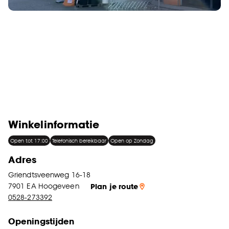
Winkelinformatie
Open tot 17:00
Telefonisch bereikbaar
Open op Zondag
Adres
Griendtsveenweg 16-18
7901 EA
Hoogeveen
Plan je route
0528-273392
Openingstijden