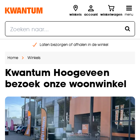
winkels
account
winkelwagen
menu
Laten bezorgen of afhalen in de winkel
Shop online of in onze 96 winkels
Home
Winkels
Gratis raam advies en inmeten aan huis
€ 5,- korting op je volgende bestelling
Kwantum Hoogeveen
bezoek onze woonwinkel