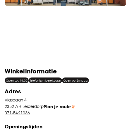
Winkelinformatie
Open tot 18:00
Telefonisch bereikbaar
Open op Zondag
Adres
Vlasbaan 4
2352 AH
Leiderdorp
Plan je route
071-5421036
Openingstijden