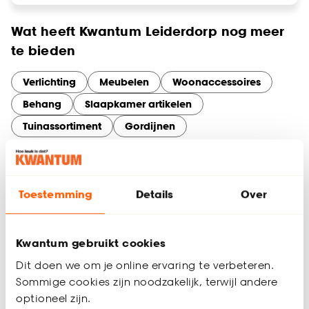
Wat heeft Kwantum Leiderdorp nog meer
te bieden
Verlichting
Meubelen
Woonaccessoires
Behang
Slaapkamer artikelen
Tuinassortiment
Gordijnen
Services en diensten bij Kwantum
Leiderdorp
Maak optimaal gebruik van onze services in Leiderdorp. Of je
Toestemming
Details
Over
nu online bestelt en in de winkel ophaalt, thuisadvies nodig
hebt voor gordijnen op maat, of een artikel wilt retourneren –
wij maken het makkelijk.
Kwantum gebruikt cookies
Dit doen we om je online ervaring te verbeteren.
Sommige cookies zijn noodzakelijk, terwijl andere
optioneel zijn.