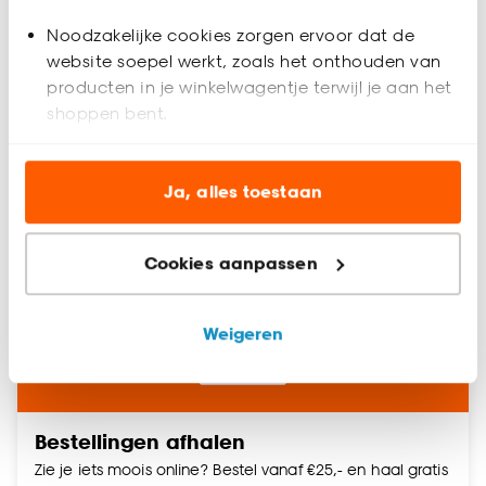
Noodzakelijke cookies zorgen ervoor dat de
Pakketten terugbrengen
website soepel werkt, zoals het onthouden van
Je kan online bestelling die je hebt afgehaald
producten in je winkelwagentje terwijl je aan het
terugbrengen bij dezelfde winkel.
shoppen bent.
Analytische cookies (optioneel) helpen ons de
website te verbeteren voor jou en al onze andere
Ja, alles toestaan
klanten.
Retourbeleid
Cookies aanpassen
Marketing cookies (optioneel) laten jou
relevante informatie en aanbiedingen zien op
onze website, maar ook buiten de website voor
Weigeren
advertenties en communicatie.
Klik op ‘Ja, alles toestaan’ om gebruik te maken
van alle cookies, of klik op ‘weigeren’ om alleen de
Bestellingen afhalen
noodzakelijke cookies te accepteren. Je kunt er ook
Zie je iets moois online? Bestel vanaf €25,- en haal gratis
voor kiezen om bepaalde cookies wel of niet te