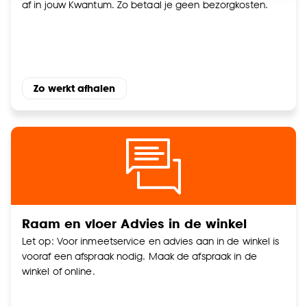
af in jouw Kwantum. Zo betaal je geen bezorgkosten.
accepteren door op ‘Cookies aanpassen’ te
klikken.
Goed om te weten is dat je deze keuze altijd nog
kan aanpassen, bekijk hiervoor onze
Zo werkt afhalen
cookieverklaring
.
Raam en vloer Advies in de winkel
Let op: Voor inmeetservice en advies aan in de winkel is
vooraf een afspraak nodig. Maak de afspraak in de
winkel of online.