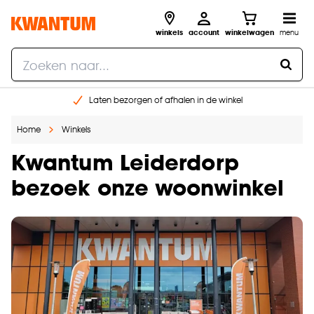
winkels
account
winkelwagen
menu
Laten bezorgen of afhalen in de winkel
Shop online of in onze 96 winkels
Home
Winkels
Gratis raam advies en inmeten aan huis
€ 5,- korting op je volgende bestelling
Kwantum Leiderdorp
bezoek onze woonwinkel