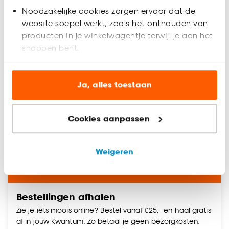
Pakketten terugbrengen
Noodzakelijke cookies zorgen ervoor dat de
Je kan online bestelling die je hebt afgehaald
website soepel werkt, zoals het onthouden van
terugbrengen bij dezelfde winkel.
producten in je winkelwagentje terwijl je aan het
shoppen bent.
Analytische cookies (optioneel) helpen ons de
website te verbeteren voor jou en al onze andere
Ja, alles toestaan
Retourbeleid
klanten.
Cookies aanpassen
Marketing cookies (optioneel) laten jou
relevante informatie en aanbiedingen zien op
onze website, maar ook buiten de website voor
Weigeren
advertenties en communicatie.
Klik op ‘Ja, alles toestaan’ om gebruik te maken
van alle cookies, of klik op ‘weigeren’ om alleen de
Bestellingen afhalen
noodzakelijke cookies te accepteren. Je kunt er ook
Zie je iets moois online? Bestel vanaf €25,- en haal gratis
voor kiezen om bepaalde cookies wel of niet te
af in jouw Kwantum. Zo betaal je geen bezorgkosten.