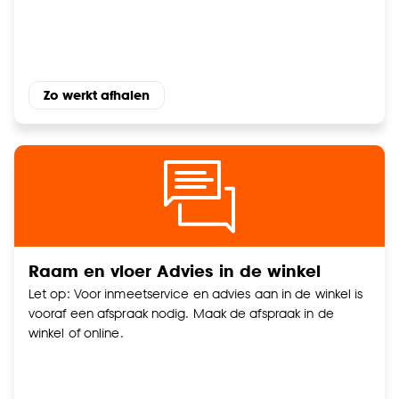
accepteren door op ‘Cookies aanpassen’ te
klikken.
Goed om te weten is dat je deze keuze altijd nog
kan aanpassen, bekijk hiervoor onze
Zo werkt afhalen
cookieverklaring
.
Raam en vloer Advies in de winkel
Let op: Voor inmeetservice en advies aan in de winkel is
vooraf een afspraak nodig. Maak de afspraak in de
winkel of online.