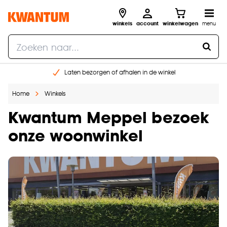
winkels
account
winkelwagen
menu
Laten bezorgen of afhalen in de winkel
Shop online of in onze 96 winkels
Home
Winkels
Gratis raam advies en inmeten aan huis
€ 5,- korting op je volgende bestelling
Kwantum Meppel bezoek
onze woonwinkel