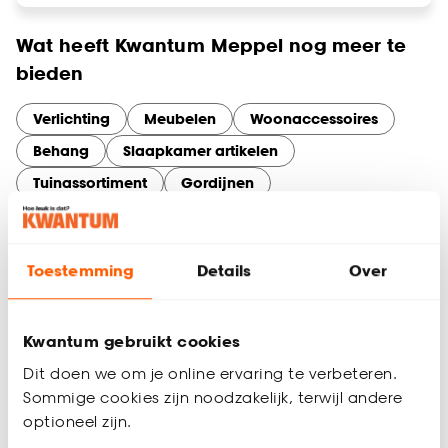
Wat heeft Kwantum Meppel nog meer te
bieden
Verlichting
Meubelen
Woonaccessoires
Behang
Slaapkamer artikelen
Tuinassortiment
Gordijnen
Services en diensten bij Kwantum Meppel
Maak optimaal gebruik van onze services in Meppel. Of je nu
online bestelt en in de winkel ophaalt, thuisadvies nodig hebt
Toestemming
Details
Over
voor gordijnen op maat, of een artikel wilt retourneren – wij
maken het makkelijk.
Kwantum gebruikt cookies
Dit doen we om je online ervaring te verbeteren.
Sommige cookies zijn noodzakelijk, terwijl andere
optioneel zijn.