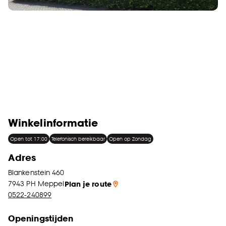
Winkelinformatie
Open tot 17:00
Telefonisch bereikbaar
Open op Zondag
Adres
Blankenstein 460
7943 PH
Meppel
Plan je route
0522-240899
Openingstijden