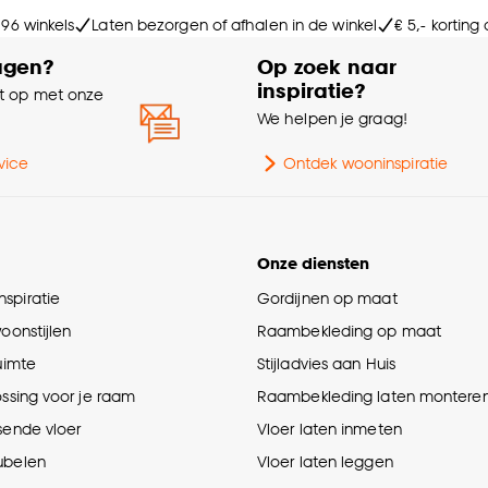
 96 winkels
Laten bezorgen of afhalen in de winkel
€ 5,- korting
agen?
Op zoek naar
inspiratie?
 op met onze
e
We helpen je graag!
vice
Ontdek wooninspiratie
Onze diensten
spiratie
Gordijnen op maat
woonstijlen
Raambekleding op maat
ruimte
Stijladvies aan Huis
ossing voor je raam
Raambekleding laten montere
sende vloer
Vloer laten inmeten
ubelen
Vloer laten leggen