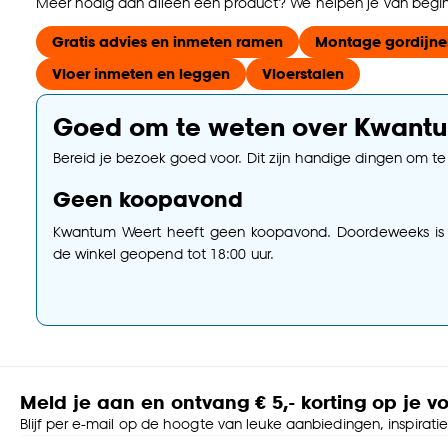
Meer nodig dan alleen een product? We helpen je van begin 
Gratis advies en inmeten ramen
Montage gordijne
Vloer inmeten en leggen
Vloerstalen
Goed om te weten over Kwant
Bereid je bezoek goed voor. Dit zijn handige dingen om t
Geen koopavond
Kwantum Weert heeft geen koopavond. Doordeweeks is
de winkel geopend tot 18:00 uur.
Meld je aan en ontvang € 5,- korting op je v
Blijf per e-mail op de hoogte van leuke aanbiedingen, inspirati