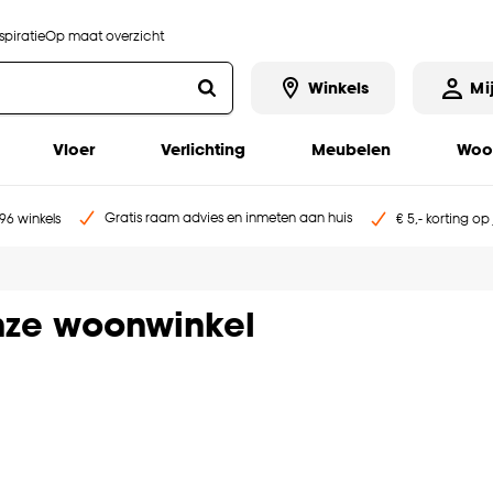
piratie
Op maat overzicht
Winkels
Mi
Vloer
Verlichting
Meubelen
Woo
Gratis raam advies en inmeten aan huis
96 winkels
€ 5,- korting op
ze woonwinkel