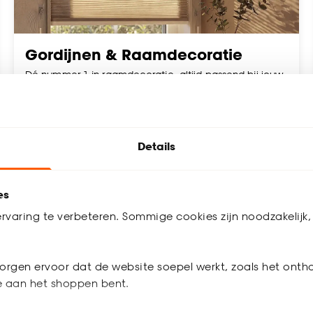
Gordijnen & Raamdecoratie
Dé nummer 1 in raamdecoratie, altijd passend bij jouw
interieur! Zowel op maat gemaakt als kant & klaar.
Details
Bekijk raambekleding
es
eden
rvaring te verbeteren. Sommige cookies zijn noodzakelijk, 
ehang
Slaapkamer artikelen
Tuinassortiment
Gord
m Weert
orgen ervoor dat de website soepel werkt, zoals het onth
line bestelt en in de winkel ophaalt, thuisadvies nodig hebt voor g
je aan het shoppen bent.