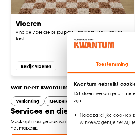
Vloeren
Vind de vloer die bij jou past. Laminaat, PVC, vinyl en
tapijt.
Toestemming
Bekijk vloeren
Kwantum gebruikt cooki
Wat heeft Kwantum Weert nog meer te bi
Dit doen we om je online e
zijn.
Verlichting
Meubelen
Woonaccessoires
B
Services en diensten bij Kwantu
Noodzakelijke cookies z
Maak optimaal gebruik van onze services in Weert. Of je nu on
winkelwagentje terwijl 
het makkelijk.