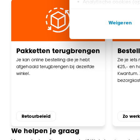
Analytische cookies (op
Marketing cookies (opt
Weigeren
ook buiten de website 
Klik op ‘Ja, alles toestaa
noodzakelijke cookies te 
Pakketten terugbrengen
Bestel
accepteren door op ‘Cook
Je kan online bestelling die je hebt
Zie je iets
afgehaald terugbrengen bij dezelfde
€25,- en ha
Goed om te weten is dat j
winkel.
Kwantum. 
bezorgkos
Retourbeleid
Zo werk
We helpen je graag