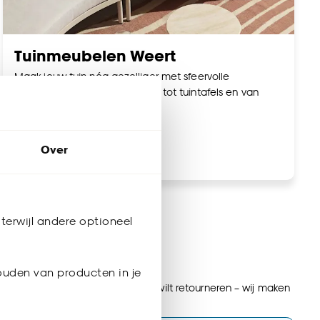
Tuinmeubelen Weert
Maak jouw tuin nóg gezelliger met sfeervolle
tuinmeubelen. Van loungesets tot tuintafels en van
tuinstoelen tot parasols.
Over
Bekijk tuinmeubels
terwijl andere optioneel
ijnen
ouden van producten in je
ordijnen op maat, of een artikel wilt retourneren – wij maken