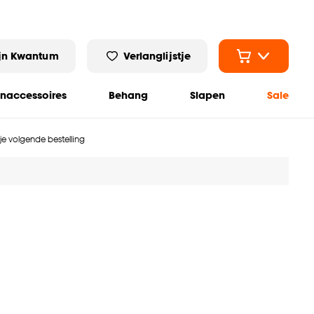
jn Kwantum
Verlanglijstje
naccessoires
Behang
Slapen
Sale
 je volgende bestelling