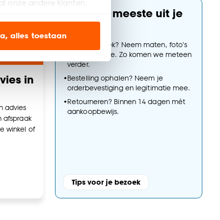
al onze andere klanten.
Haal het meeste uit je
bezoek
ien op onze website, maar
a, alles toestaan
•
Adviesgesprek? Neem maten, foto's
en stalen mee. Zo komen we meteen
en’ om alleen de
verder.
s wel of niet te
ies in
•
Bestelling ophalen? Neem je
orderbevestiging en legitimatie mee.
•
Retourneren? Binnen 14 dagen mét
n advies
nze
cookieverklaring
.
aankoopbewijs.
n afspraak
e winkel of
Tips voor je bezoek