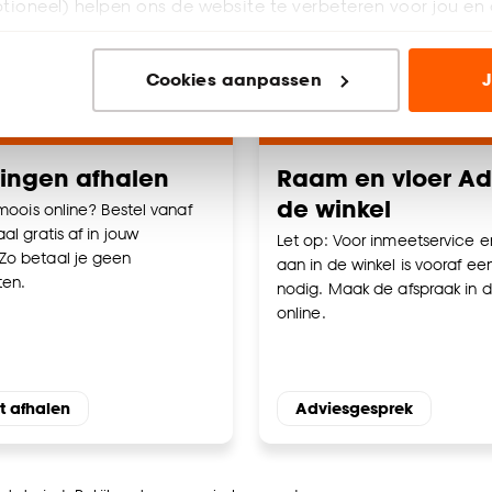
tioneel) helpen ons de website te verbeteren voor jou en 
ioneel) laten jou relevante informatie en aanbiedingen z
Cookies aanpassen
J
voor advertenties en communicatie.
n’ om gebruik te maken van alle cookies, of klik op ‘weiger
accepteren. Je kunt er ook voor kiezen om bepaalde cookie
lingen afhalen
Raam en vloer Adv
ies aanpassen’ te klikken.
de winkel
 moois online? Bestel vanaf
al gratis af in jouw
Let op: Voor inmeetservice e
e deze keuze altijd nog kan aanpassen, bekijk hiervoor o
Zo betaal je geen
aan in de winkel is vooraf ee
ten.
nodig. Maak de afspraak in d
online.
t afhalen
Adviesgesprek