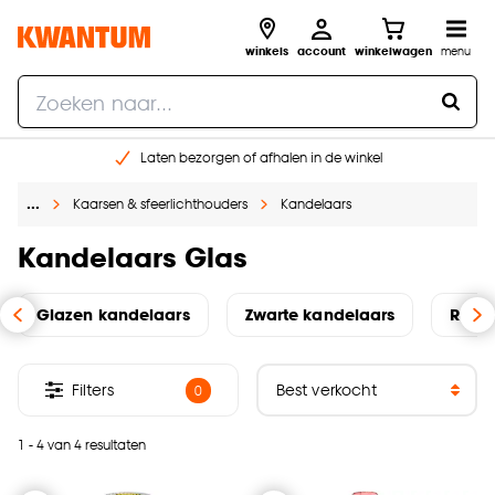
winkels
account
winkelwagen
menu
Laten bezorgen of afhalen in de winkel
Shop online of in onze 96 winkels
…
Kaarsen & sfeerlichthouders
Kandelaars
Gratis raam advies en inmeten aan huis
€ 5,- korting op je volgende bestelling
Kandelaars Glas
Glazen kandelaars
Zwarte kandelaars
Roze
Filters
0
1 - 4 van 4 resultaten