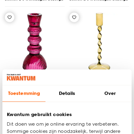
Toestemming
Details
Over
Kandelaar Alzano
Kandelaar Aosta
Bruin
Groen
Kwantum gebruikt cookies
(0)
(0)
4.
4.
Dit doen we om je online ervaring te verbeteren.
50
50
Sommige cookies zijn noodzakelijk, terwijl andere