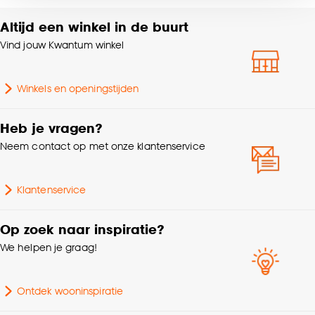
voor kiezen om bepaalde cookies wel of niet te
Altijd een winkel in de buurt
accepteren door op ‘Cookies aanpassen’ te
Vind jouw Kwantum winkel
klikken.
Goed om te weten is dat je deze keuze altijd nog
Winkels en openingstijden
kan aanpassen, bekijk hiervoor onze
cookieverklaring
.
Heb je vragen?
Neem contact op met onze klantenservice
Klantenservice
Op zoek naar inspiratie?
We helpen je graag!
Ontdek wooninspiratie