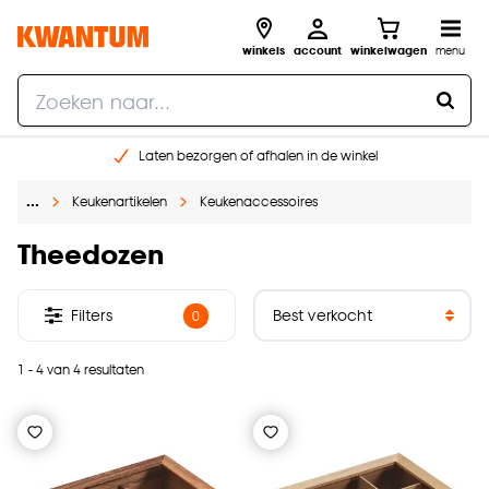
winkels
account
winkelwagen
menu
Laten bezorgen of afhalen in de winkel
Shop online of in onze 96 winkels
…
Keukenartikelen
Keukenaccessoires
Gratis raam advies en inmeten aan huis
€ 5,- korting op je volgende bestelling
Theedozen
Filters
0
1 - 4 van 4 resultaten