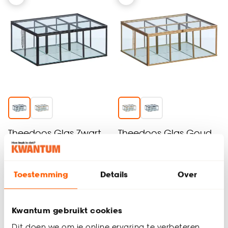
Theedoos Glas Zwart
Theedoos Glas Goud
4.5
(
21
)
4.7
(
17
)
Toestemming
Details
Over
12.
12.
50
50
Kwantum gebruikt cookies
Binnen 2-3 werkdagen bezorgd
Binnen 2-3 werkdagen bezorgd
Dit doen we om je online ervaring te verbeteren.