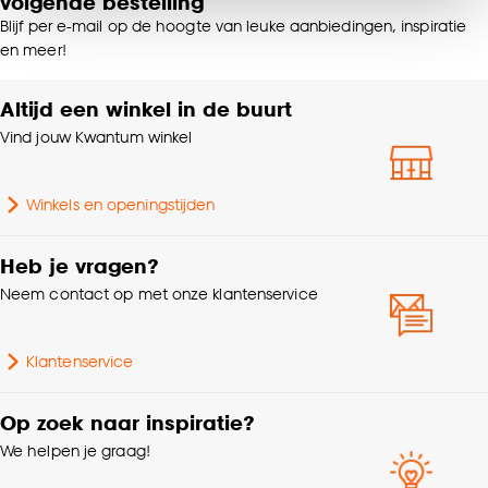
volgende bestelling
van alle cookies, of klik op ‘weigeren’ om alleen de
Blijf per e-mail op de hoogte van leuke aanbiedingen, inspiratie
noodzakelijke cookies te accepteren. Je kunt er ook
en meer!
voor kiezen om bepaalde cookies wel of niet te
accepteren door op ‘Cookies aanpassen’ te
Altijd een winkel in de buurt
klikken.
Vind jouw Kwantum winkel
Goed om te weten is dat je deze keuze altijd nog
kan aanpassen, bekijk hiervoor onze
Winkels en openingstijden
cookieverklaring
.
Heb je vragen?
Neem contact op met onze klantenservice
Klantenservice
Op zoek naar inspiratie?
We helpen je graag!