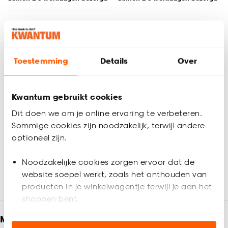
Kunststof opbergboxen & lades koop je bij
Kwantum!
Maak opruimen stijlvol en eenvoudig met onze goedkope
Toestemming
Details
Over
kunststof opbergboxen en lades. Verkrijgbaar in verschillende
afmetingen en met of zonder deksel, biedt onze collectie
praktische opbergoplossingen voor elke ruimte. Kwantum
Kwantum gebruikt cookies
combineert functionaliteit met sfeer, waardoor je jouw
spullen gemakkelijk kunt organiseren in stijl. Of het nu gaat
Dit doen we om je online ervaring te verbeteren.
om de slaapkamer, keuken of woonkamer, ontdek de
Sommige cookies zijn noodzakelijk, terwijl andere
veelzijdigheid van onze kunststof opbergboxen en lades en
optioneel zijn.
breng ordelijke luxe in huis zonder je budget te overschrijden.
Kwantum, hoe leuk is dat?
Noodzakelijke cookies zorgen ervoor dat de
website soepel werkt, zoals het onthouden van
producten in je winkelwagentje terwijl je aan het
shoppen bent.
Meld je aan en ontvang € 5,- korting op je
Analytische cookies (optioneel) helpen ons de