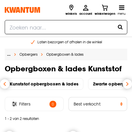
winkels
account
winkelwagen
menu
Laten bezorgen of afhalen in de winkel
Shop online of in onze 96 winkels
…
Opbergers
Opbergboxen & lades
Gratis raam advies en inmeten aan huis
€ 5,- korting op je volgende bestelling
Opbergboxen & lades Kunststof
Kunststof opbergboxen & lades
Zwarte opbergbox
Filters
0
1 - 2 van 2 resultaten