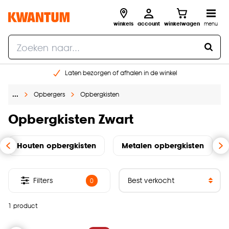
winkels
account
winkelwagen
menu
Laten bezorgen of afhalen in de winkel
Shop online of in onze 96 winkels
…
Opbergers
Opbergkisten
Gratis raam advies en inmeten aan huis
€ 5,- korting op je volgende bestelling
Opbergkisten Zwart
Houten opbergkisten
Metalen opbergkisten
Filters
0
1 product