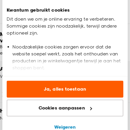
Kwantum gebruikt cookies
Dit doen we om je online ervaring te verbeteren.
Sommige cookies zijn noodzakelijk, terwijl andere
optioneel zijn.
Meld je aan en ontvang € 5,- korting op je
volgende bestelling
Blijf per e-mail op de hoogte van leuke aanbiedingen, inspiratie
Noodzakelijke cookies zorgen ervoor dat de
en meer!
website soepel werkt, zoals het onthouden van
producten in je winkelwagentje terwijl je aan het
shoppen bent.
Altijd een winkel in de buurt
Vind jouw Kwantum winkel
Analytische cookies (optioneel) helpen ons de
website te verbeteren voor jou en al onze andere
Ja, alles toestaan
Winkels en openingstijden
klanten.
Cookies aanpassen
Marketing cookies (optioneel) laten jou
Heb je vragen?
relevante informatie en aanbiedingen zien op
Neem contact op met onze klantenservice
onze website, maar ook buiten de website voor
Weigeren