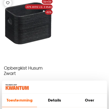
Op=Op
-30% extra v.a. 3 stuks
-50%
Opbergkist Husum
Zwart
(0)
-
1.
2
.
-
Toestemming
Details
Over
Alleen in de winkel