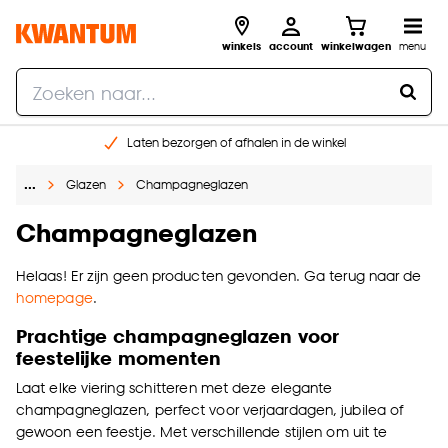
winkels
account
winkelwagen
menu
Laten bezorgen of afhalen in de winkel
Shop online of in onze 96 winkels
…
Glazen
Champagneglazen
Gratis raam advies en inmeten aan huis
€ 5,- korting op je volgende bestelling
Champagneglazen
Helaas! Er zijn geen producten gevonden. Ga terug naar de
homepage
.
Prachtige champagneglazen voor
feestelijke momenten
Laat elke viering schitteren met deze elegante
champagneglazen, perfect voor verjaardagen, jubilea of
gewoon een feestje. Met verschillende stijlen om uit te