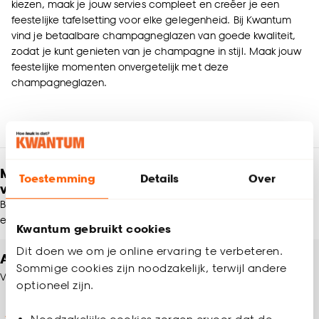
kiezen, maak je jouw servies compleet en creëer je een
feestelijke tafelsetting voor elke gelegenheid. Bij Kwantum
vind je betaalbare champagneglazen van goede kwaliteit,
zodat je kunt genieten van je champagne in stijl. Maak jouw
feestelijke momenten onvergetelijk met deze
champagneglazen.
Meld je aan en ontvang € 5,- korting op je
Toestemming
Details
Over
volgende bestelling
Blijf per e-mail op de hoogte van leuke aanbiedingen, inspiratie
en meer!
Kwantum gebruikt cookies
Dit doen we om je online ervaring te verbeteren.
Altijd een winkel in de buurt
Sommige cookies zijn noodzakelijk, terwijl andere
Vind jouw Kwantum winkel
optioneel zijn.