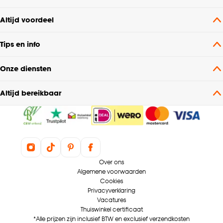
klikken.
Altijd voordeel
Goed om te weten is dat je deze keuze altijd nog
kan aanpassen, bekijk hiervoor onze
Tips en info
cookieverklaring
.
Onze diensten
Altijd bereikbaar
Over ons
Algemene voorwaarden
Cookies
Privacyverklaring
Vacatures
Thuiswinkel certificaat
*Alle prijzen zijn inclusief BTW en exclusief verzendkosten